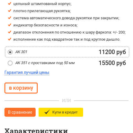
цель­ный штам­по­ва­ный кор­пус;
плот­но при­ле­га­ю­щая ру­ко­ят­ка;
сис­те­ма ав­то­ма­ти­чес­ко­го до­во­да ру­ко­ят­ки при за­кры­тии;
ин­ди­ка­тор без­опас­нос­ти и из­но­са;
диа­па­зон от­кло­не­ния по от­но­ше­нию к ша­ру фар­ко­па: +/- 200;
ис­пол­не­ние как под квад­рат­ное так и под круг­лое ды­ш­ло.
11200 руб
AK 301
15500 руб
AK 351 с проставками под 50 мм
Гарантия лучшей цены
ИЛИ
В сравнение
Характеристики