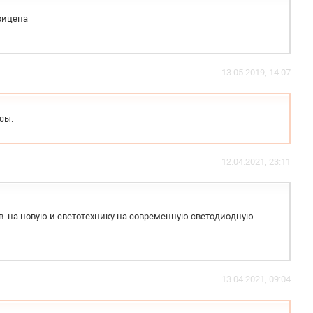
рицепа
13.05.2019, 14:07
сы.
12.04.2021, 23:11
в. на новую и светотехнику на современную светодиодную.
13.04.2021, 09:04