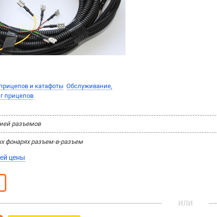
прицепов и катафоты
Обслуживание,
г прицепов
ией разъемов
х фонарях разъем-в-разъем
ей цены
ИЛИ