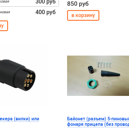
300 руб
ковая
850 руб
400 руб
новая
екера (вилки) или
Байонет (разъем) 5-пиновы
фонаря прицепа (без прово