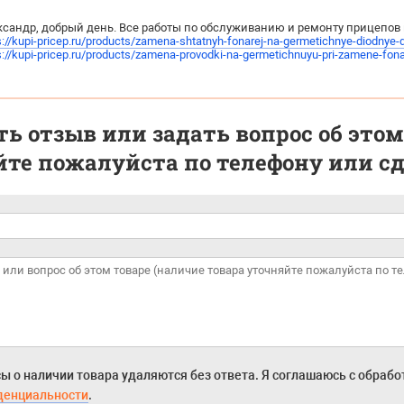
сандр, добрый день. Все работы по обслуживанию и ремонту прицепов п
s://kupi-pricep.ru/products/zamena-shtatnyh-fonarej-na-germetichnye-diodnye-d
s://kupi-pricep.ru/products/zamena-provodki-na-germetichnuyu-pri-zamene-fon
ь отзыв или задать вопрос об этом
те пожалуйста по телефону или сде
ы о наличии товара удаляются без ответа. Я соглашаюсь с обраб
денциальности
.