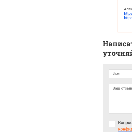
Алек
http
http
Написат
уточняй
Вопрос
конфи