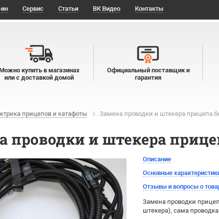
-ин
Сервис
Статьи
ВК Видео
Контакты
Можно купить в магазинах
Официальный поставщик и
или с доставкой домой
гарантия
ктрика прицепов и катафоты
Замена проводки и штекера прицепа б
а проводки и штекера прице
Описание
Основные характеристик
Отзывы и вопросы о това
Замена проводки прицеп
штекера), сама проводка