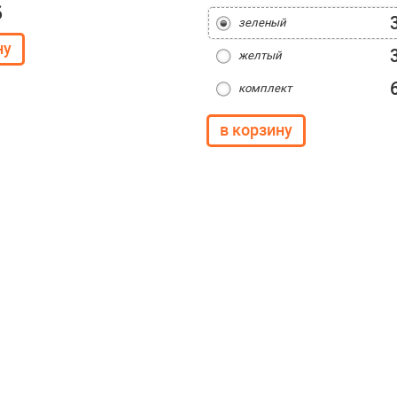
б
зеленый
желтый
комплект