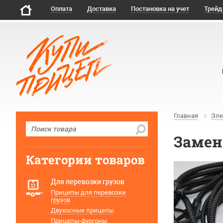
Оплата
Доставка
Постановка на учет
Трейд
Главная
Эле
Замен
Категории товаров
Для перевозки грузов
Прицепы для перевозки
грузов
Двухосные прицепы
Прицепы-фургоны