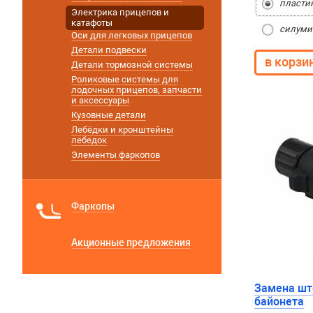
пласти
Электрика прицепов и
катафоты
силуми
Оси для легковых прицепов
Детали подвески
Детали тормозной системы
Роликовые системы для
лодочных прицепов, запчасти
и аксессуары
Кузовные детали
Лебёдки и кронштейны
лебедок
Элементы фаркопов
Фаркопы
Акционные предложения
Замена шт
байонета