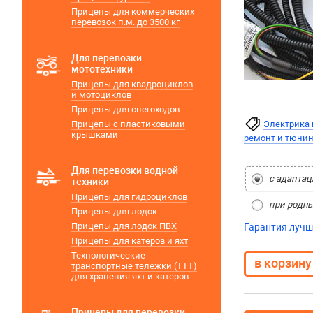
Прицепы для коммерческих
перевозок п.м. до 3500 кг
Для перевозки
мототехники
Прицепы для квадроциклов
и мотоциклов
Прицепы для снегоходов
Прицепы с пластиковыми
Электрика 
крышками
ремонт и тюнин
Для перевозки водной
с адаптац
техники
Прицепы для гидроциклов
при родны
Прицепы для лодок
Прицепы для лодок ПВХ
Гарантия лучш
Прицепы для катеров и яхт
Технологические
транспортные тележки (ТТТ)
для хранения яхт и катеров
Прицепы для перевозки