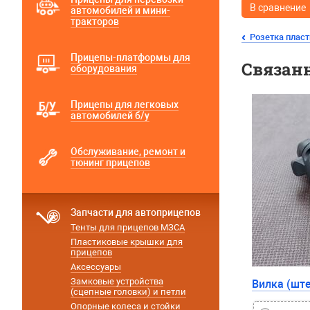
В сравнение
автомобилей и мини-
тракторов
Розетка пласт
Прицепы-платформы для
Связан
оборудования
Прицепы для легковых
автомобилей б/у
Обслуживание, ремонт и
тюнинг прицепов
Запчасти для автоприцепов
Тенты для прицепов МЗСА
Пластиковые крышки для
прицепов
Аксессуары
Замковые устройства
Вилка (ште
(сцепные головки) и петли
Опорные колеса и стойки