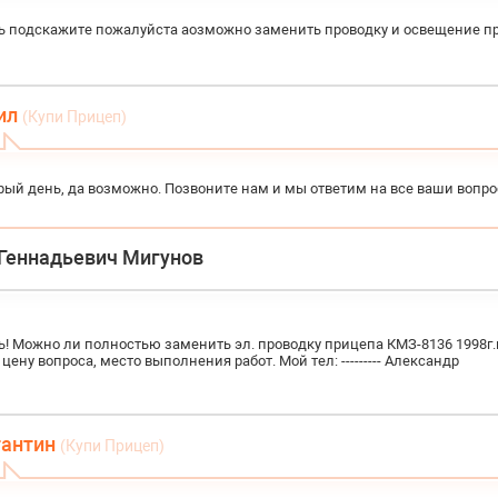
ь подскажите пожалуйста аозможно заменить проводку и освещение п
ил
(Купи Прицеп)
рый день, да возможно. Позвоните нам и мы ответим на все ваши вопро
Геннадьевич Мигунов
! Можно ли полностью заменить эл. проводку прицепа КМЗ-8136 1998г.
ену вопроса, место выполнения работ. Мой тел: --------- Александр
тантин
(Купи Прицеп)