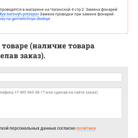
роводятся в магазине на Чагинской 4 стр 2. Замена фонарей:
lya-bortovyh-pritsepov
Замена проводки при замене фонарей:
arej-na-germetichnye-diodnye
 товаре (наличие товара
лав заказ).
откой персональных данных согласно
политики