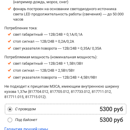
(например дождь, мороз, снег)
фонарь построен на основании светодиодного источника
света LED продолжительность работы (свечения) — до 50.000
часов
Потребление тока:
свет габаритный — 12В/24В = 0,1А/0,1A
стоп сигнал — 12В/24В = 0,2A/0,2A
свет указателя поворота — 12В/24В = 0,35A/ 0,35A
Потребляемая мощность (номинальная мощность):
свет габаритный — 12В/24В = 1,5Вт/3Вт
стоп сигнал — 12В/24В = 2,5Вт/5Вт
свет указателя поворота — 12В/24В = 4,5Вт/9Вт
Не подходит к прицепам МЗСА, имеющим внутреннюю ширину
кузова 1,37м (817704.012, 817705.012, 817733.012, 817711.012,
817711.015, 817715.012).
5300 руб
С проводом
5300 руб
Под байонет
Гарантия лучшей цены