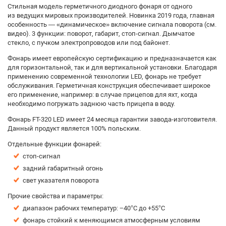
Стильная модель герметичного диодного фонаря от одного
из ведущих мировых производителей. Новинка 2019 года, главная
особенность — «динамическое» включение сигнала поворота (см.
видео). 3 функции: поворот, габарит, стоп-сигнал. Дымчатое
стекло, с пучком электропроводов или под байонет.
Фонарь имеет европейскую сертификацию и предназначается как
для горизонтальной, так и для вертикальной установки. Благодаря
применению современной технологии LED, фонарь не требует
обслуживания. Герметичная конструкция обеспечивает широкое
его применение, например: в случае прицепов для яхт, когда
необходимо погружать заднюю часть прицепа в воду.
Фонарь FT-320 LED имеет 24 месяца гарантии завода-изготовителя.
Данный продукт является 100% польским.
Отдельные функции фонарей:
стоп-сигнал
задний габаритный огонь
свет указателя поворота
Прочие свойства и параметры:
диапазон рабочих температур: −40°C дo +55°C
фонарь стойкий к меняющимся атмосферным условиям