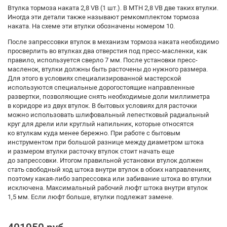
Втулка тормоза наката 2,8 VB (1 шт.). В МТН 2,8 VB две таких втулки.
Иногда эти детали также называют ремкомплектом тормоза
наката. На схеме эти втулки обозначены номером 10.
После запрессовки втулок в механизм тормоза наката необходимо
просверлить во втулках два отверстия под пресс-масленки, как
правило, используется сверло 7 мм. После установки пресс-
масленок, втулки должны быть расточены до нужного размера.
Для этого в условиях специализированной мастерской
используются специальные дорогостоящие направленные
развертки, позволяющие снять необходимые доли миллиметра
в коридоре из двух втулок. В бытовых условиях для расточки
можно использовать шлифовальный лепестковый радиальный
круг для дрели или круглый напильник, которые относятся
ко втулкам куда менее бережно. При работе с бытовым
инструментом при большой разнице между диаметром штока
и размером втулки расточку втулок стоит начать еще
до запрессовки. Итогом правильной установки втулок должен
стать свободный ход штока внутри втулок в обоих направлениях,
поэтому какая-либо запрессовка или забивание штока во втулки
исключена. Максимальный рабочий люфт штока внутри втулок
1,5 мм. Если люфт больше, втулки подлежат замене.