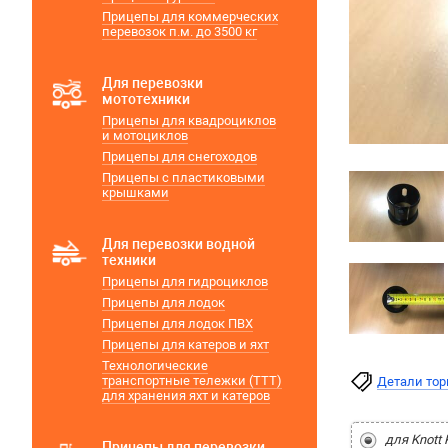
Прицепы для коммерческих
перевозок п.м. до 3500 кг
Для перевозки
мототехники
Прицепы для квадроциклов
и мотоциклов
Прицепы для снегоходов
Прицепы с пластиковыми
крышками
Для перевозки водной
техники
Прицепы для гидроциклов
Прицепы для лодок
Прицепы для лодок ПВХ
Прицепы для катеров и яхт
Технологические
транспортные тележки (ТТТ)
Детали то
для хранения яхт и катеров
для Knott 
Прицепы для перевозки