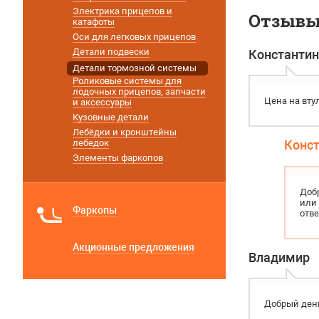
Электрика прицепов и
Отзывы 
катафоты
Оси для легковых прицепов
Детали подвески
Константин
Детали тормозной системы
Роликовые системы для
лодочных прицепов, запчасти
Цена на вту
и аксессуары
Кузовные детали
Лебёдки и кронштейны
лебедок
Конс
Элементы фаркопов
Добр
или 
Фаркопы
отв
Акционные предложения
Владимир
Добрый день