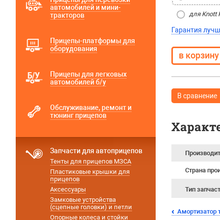
автомобилей и мини-
для Knott 
тракторов
Гарантия лучш
Прицепы-платформы для
оборудования
Прицепы для легковых
автомобилей б/у
В сравнение
Обслуживание, ремонт и
тюнинг прицепов
Характ
Запчасти для автоприцепов
Производи
Тенты для прицепов МЗСА
Страна про
Пластиковые крышки для
прицепов
Аксессуары
Тип запчас
Замковые устройства
(сцепные головки) и петли
Амортизатор т
Опорные колеса и стойки