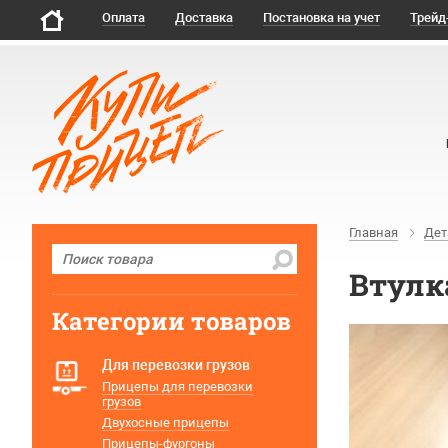
Оплата
Доставка
Постановка на учет
Трейд
Главная
Дет
Втулка
Категории товаров
Для перевозки грузов
Прицепы для перевозки
грузов
Двухосные прицепы
Прицепы-фургоны