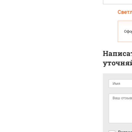
Свет
Офо
Написат
уточняй