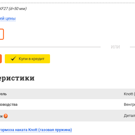
KF27 (d=50 мм)
ей цены
ИЛИ
еристики
тель
Knott 
изводства
Венгр
Детал
ти
ормоза наката Knott (газовая пружина)