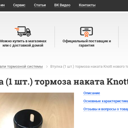
-ин
Сервис
Статьи
ВК Видео
Контакты
Можно купить в магазинах
Официальный поставщик и
или с доставкой домой
гарантия
али тормозной системы
Втулка (1 шт.) тормоза наката Knott нового 
 (1 шт.) тормоза наката Knot
Описание
Основные характеристик
Отзывы и вопросы о това