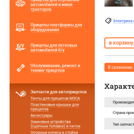
автомобилей и мини-
тракторов
Электрика 
Прицепы-платформы для
оборудования
Прицепы для легковых
автомобилей б/у
Обслуживание, ремонт и
В сравнение
тюнинг прицепов
Характ
Запчасти для автоприцепов
Тенты для прицепов МЗСА
Производи
Пластиковые крышки для
прицепов
Страна про
Аксессуары
Замковые устройства
Тип запчас
(сцепные головки) и петли
Опорные колеса и стойки