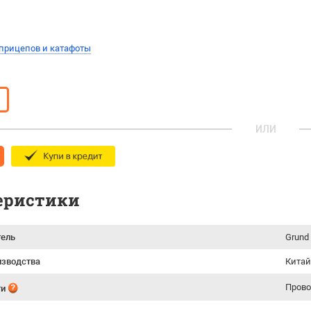
прицепов и катафоты
ИЛИ
еристики
тель
Grund
изводства
Китай
Прово
ти