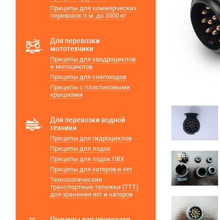
Прицепы для коммерческих
перевозок п.м. до 3500 кг
Для перевозки
мототехники
Прицепы для квадроциклов
и мотоциклов
Прицепы для снегоходов
Прицепы с пластиковыми
крышками
Для перевозки водной
техники
Прицепы для гидроциклов
Прицепы для лодок
Прицепы для лодок ПВХ
Прицепы для катеров и яхт
Технологические
транспортные тележки (ТТТ)
для хранения яхт и катеров
Прицепы для перевозки