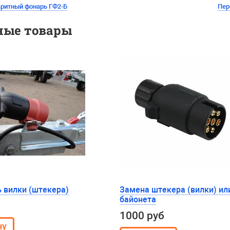
аритный фонарь ГФ2-Б
Пер
ные товары
 вилки (штекера)
Замена штекера (вилки) ил
байонета
1000 руб