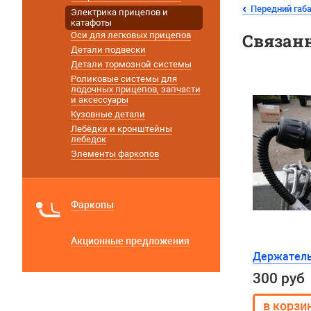
Передний габ
Электрика прицепов и
катафоты
Оси для легковых прицепов
Связан
Детали подвески
Детали тормозной системы
Роликовые системы для
лодочных прицепов, запчасти
и аксессуары
Кузовные детали
Лебёдки и кронштейны
лебедок
Элементы фаркопов
Фаркопы
Акционные предложения
Держатель
300 руб