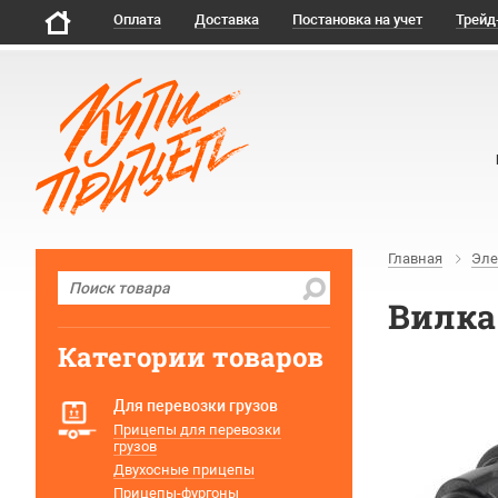
Оплата
Доставка
Постановка на учет
Трейд
Главная
Эле
Вилка
Категории товаров
Для перевозки грузов
Прицепы для перевозки
грузов
Двухосные прицепы
Прицепы-фургоны