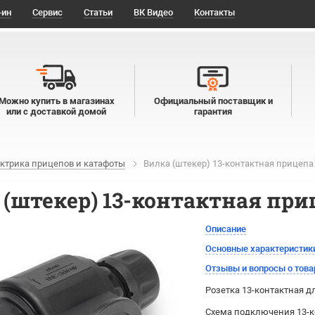
-ин
Сервис
Статьи
ВК Видео
Контакты
Можно купить в магазинах
Официальный поставщик и
или с доставкой домой
гарантия
ктрика прицепов и катафоты
Вилка (штекер) 13-контактная прицепа
 (штекер) 13-контактная при
Описание
Основные характеристик
Отзывы и вопросы о това
Розетка 13-контактная 
Схема подключения 13-к