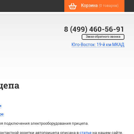
Корзина
(0 товаров)
8 (499) 460-56-91
Заказ обратного звонка
Юго-Восток: 19-й км МКАД
цепа
и
ре
для подключения электрооборудования прицепа.
онтактной розетки автоприцепа описана в
статье
на нашем сайте.