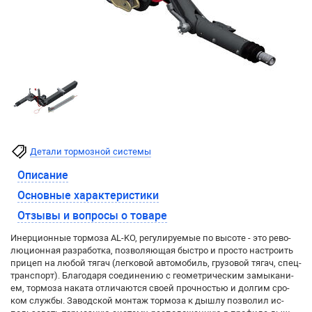
Детали тормозной системы
Описание
Основные характеристики
Отзывы и вопросы о товаре
Инер­ци­он­ные тор­мо­за AL-KO, ре­гу­ли­ру­е­мые по вы­со­те - это ре­во­
лю­ци­он­ная раз­ра­бот­ка, по­зво­ля­ю­щая быст­ро и прос­то на­стро­ить
при­цеп на лю­бой тя­гач (лег­ко­вой ав­то­мо­биль, гру­зо­вой тя­гач, спец­
т­ран­спорт). Бла­го­да­ря со­еди­не­нию с гео­мет­ри­чес­ким за­мы­ка­ни­
ем, тор­мо­за на­ка­та от­ли­ча­ют­ся сво­ей проч­ностью и дол­гим сро­
ком служ­бы. За­вод­ской мон­таж тор­мо­за к дыш­лу по­зво­лил ис­