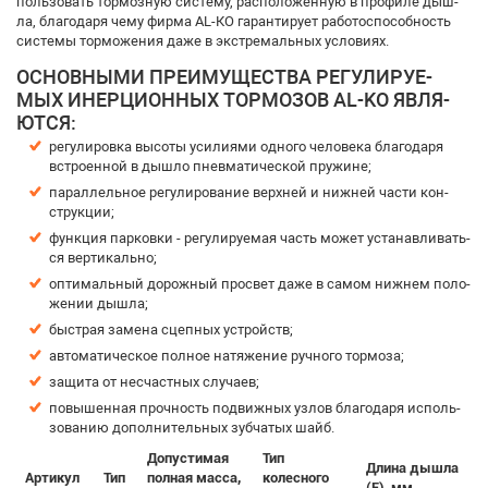
поль­зо­вать тор­моз­ную сис­те­му, рас­по­ло­жен­ную в про­фи­ле дыш­
ла, бла­го­да­ря че­му фир­ма АL-КО га­ран­ти­ру­ет ра­бо­то­с­по­соб­ность
сис­те­мы тор­мо­же­ния да­же в экстре­маль­ных усло­ви­ях.
ОС­НОВ­НЫ­МИ ПРЕ­ИМУ­ЩЕСТ­ВА РЕ­ГУ­ЛИ­РУ­Е­
МЫХ ИНЕР­ЦИ­ОН­НЫХ ТОР­МО­ЗОВ AL-KO ЯВ­ЛЯ­
ЮТ­СЯ:
ре­гу­ли­ров­ка вы­со­ты уси­ли­я­ми од­но­го че­ло­ве­ка бла­го­да­ря
встро­ен­ной в ды­ш­ло пнев­ма­ти­чес­кой пру­жи­не;
па­рал­лель­ное ре­гу­ли­ро­ва­ние верх­ней и ниж­ней час­ти кон­
струк­ции;
функ­ция пар­ков­ки - ре­гу­ли­ру­е­мая часть мо­жет ус­та­нав­ли­вать­
ся вер­ти­каль­но;
оп­ти­маль­ный до­рож­ный про­свет да­же в са­мом ниж­нем по­ло­
же­нии дыш­ла;
быст­рая за­ме­на сцеп­ных устройств;
ав­то­ма­ти­чес­кое пол­ное на­тя­же­ние руч­но­го тор­мо­за;
за­щи­та от не­счаст­ных слу­ча­ев;
по­вы­шен­ная проч­ность по­движ­ных уз­лов бла­го­да­ря ис­поль­
зо­ва­нию до­пол­ни­тель­ных зуб­ча­тых шайб.
Допустимая
Тип
Длина дышла
Артикул
Тип
полная масса,
колесного
(Е), мм