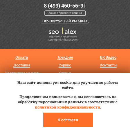
8 (499) 460-56-91
Заказ обратного звонка
Юго-Восток: 19-й км МКАД
Оплата
Трейд-ин
ВК Видео
Доставка
Сервис
Контакты
Постановка на учет
Статьи
Наш сайт использует cookie для улучшения работы
© 2012—2026 «Купи прицеп»™ (
ООО «Авангард»
, ИНН 9723035587)
сайта.
Продолжая им пользоваться, вы соглашаетесь на
обработку персональных данных в соответствии с
политикой конфиденциальности
.
Я согласен