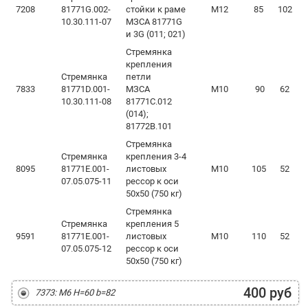
7208
81771G.002-
стойки к раме
М12
85
102
10.30.111-07
МЗСА 81771G
и 3G (011; 021)
Стремянка
крепления
Стремянка
петли
7833
81771D.001-
МЗСА
М10
90
62
10.30.111-08
81771С.012
(014);
81772В.101
Стремянка
Стремянка
крепления 3-4
8095
81771Е.001-
листовых
М10
105
52
07.05.075-11
рессор к оси
50х50 (750 кг)
Стремянка
Стремянка
крепления 5
9591
81771E.001-
листовых
М10
110
52
07.05.075-12
рессор к оси
50х50 (750 кг)
400 руб
7373: М6 H=60 b=82