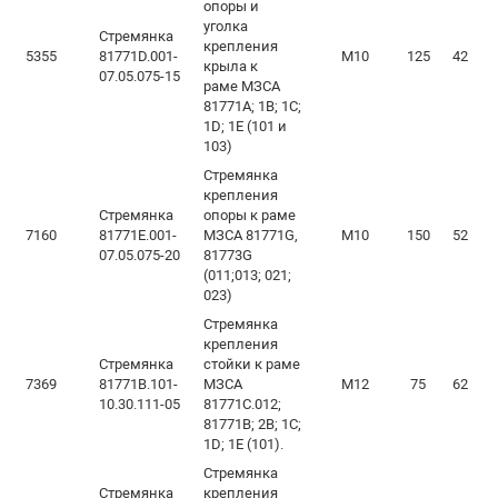
опоры и
уголка
Стремянка
крепления
5355
81771D.001-
М10
125
42
крыла к
07.05.075-15
раме МЗСА
81771А; 1В; 1С;
1D; 1Е (101 и
103)
Стремянка
крепления
Стремянка
опоры к раме
7160
81771Е.001-
МЗСА 81771G,
М10
150
52
07.05.075-20
81773G
(011;013; 021;
023)
Стремянка
крепления
Стремянка
стойки к раме
7369
81771В.101-
МЗСА
М12
75
62
10.30.111-05
81771С.012;
81771В; 2В; 1С;
1D; 1Е (101).
Стремянка
Стремянка
крепления