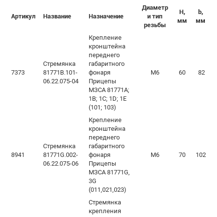
Диаметр
H,
b,
Артикул
Название
Назначение
и тип
мм
мм
резьбы
Крепление
кронштейна
переднего
Стремянка
габаритного
7373
81771В.101-
фонаря
М6
60
82
06.22.075-04
Прицепы
МЗСА 81771А;
1В; 1С; 1D; 1Е
(101; 103)
Крепление
кронштейна
переднего
Стремянка
габаритного
8941
81771G.002-
фонаря
М6
70
102
06.22.075-06
Прицепы
МЗСА 81771G,
3G
(011,021,023)
Стремянка
крепления