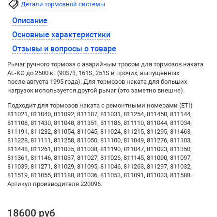
Детали тормозной системы
Описание
Основные характеристики
Отзывы и вопросы о товаре
Рычаг ручного тормоза с аварийным тросом для тормозов наката
AL-KO до 2500 кг (90S/3, 161S, 251S и прочих, выпущенных
после августа 1995 года). Для тормозов наката для больших
нагрузок используется другой рычаг (это заметно внешне).
Подходит для тормозов наката с ремонтными номерами (ETI)
811021, 811040, 811092, 811187, 811031, 811254, 811450, 811144,
811108, 811430, 811048, 811351, 811186, 811110, 811044, 811034,
811191, 811232, 811054, 811045, 811024, 811215, 811295, 811463,
811228, 811111, 811258, 811050, 811100, 811049, 811276, 811103,
811448, 811261, 811035, 811038, 811190, 811047, 811023, 811350,
811361, 811146, 811037, 811027, 811026, 811145, 811090, 811097,
811039, 811271, 811029, 811095, 811046, 811263, 811297, 811032,
811519, 811055, 811188, 811036, 811053, 811091, 811033, 811588.
Артикул производителя 220096.
18600 руб