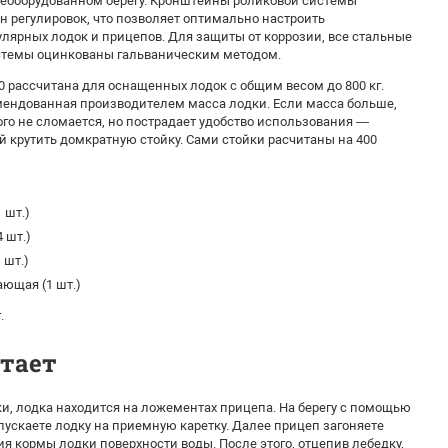
необорудованном берегу. Кронштейны роликовой системы
 регулировок, что позволяет оптимально настроить
лярных лодок и прицепов. Для защиты от коррозии, все стальные
стемы оцинкованы гальваническим методом.
 рассчитана для оснащенных лодок с общим весом до 800 кг.
ендованная производителем масса лодки. Если масса больше,
ого не сломается, но пострадает удобство использования —
й крутить домкратную стойку. Сами стойки расчитаны на 400
 шт.)
 шт.)
 шт.)
ющая (1 шт.)
.
отает
и, лодка находится на ложементах прицепа. На берегу с помощью
пускаете лодку на приемную каретку. Далее прицеп загоняете
ия кормы лодки поверхности воды. После этого, отцепив лебедку,