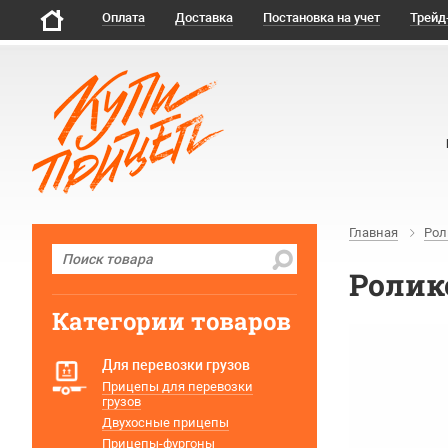
Оплата
Доставка
Постановка на учет
Трейд
Главная
Рол
Ролик
Категории товаров
Для перевозки грузов
Прицепы для перевозки
грузов
Двухосные прицепы
Прицепы-фургоны