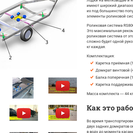
лодки на мелководье и 
имеют широкий диапазон
их под большинство попу
элементы роликовой си
Роликовая система RS800
Э
то максимальная реком
роликовая система от эт
сложно будет одной руко
кг каждая.
Комплектация:
Каретка приёмная (1
Домкрат винтовой (4
Балка поперечная (1
Каретка поддержива
Масса комплекта — 44 кг
Как это раб
Во время транспортировк
двух задних домкратов о
в воду до момента касан