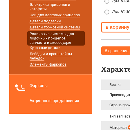
Для 1G-3G
Электрика прицепов и
катафоты
Для 1G-3G
Оси для легковых прицепов
Детали подвески
Детали тормозной системы
Роликовые системы для
лодочных прицепов,
запчасти и аксессуары
Кузовные детали
В сравнение
Лебёдки и кронштейны
лебедок
Элементы фаркопов
Характ
Вес, кг
Фаркопы
Производи
Акционные предложения
Страна про
Тип запчас
Материал