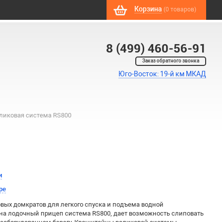
Корзина
(0 товаров)
8 (499) 460-56-91
Заказ обратного звонка
Юго-Восток: 19-й км МКАД
ликовая система RS800
и
ре
вых домкратов для легкого спуска и подъема водной
 на лодочный прицеп система RS800, дает возможность слиповать