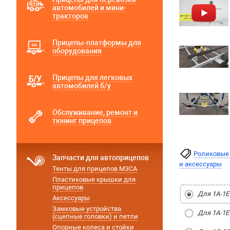
автомобилей и мини-
тракторов
Прицепы-платформы для
оборудования
Прицепы для легковых
автомобилей б/у
Обслуживание, ремонт и
тюнинг прицепов
Роликовые 
Запчасти для автоприцепов
и аксессуары
Тенты для прицепов МЗСА
Пластиковые крышки для
прицепов
Для 1A-1E
Аксессуары
Замковые устройства
Для 1A-1E
(сцепные головки) и петли
Опорные колеса и стойки