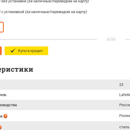
 без установки (за наличные/переводом на карту)
 с установкой (за наличные/переводом на карту)
ИЛИ
еристики
23
тель
Lafett
изводства
Росси
Ролик
ти
сталь