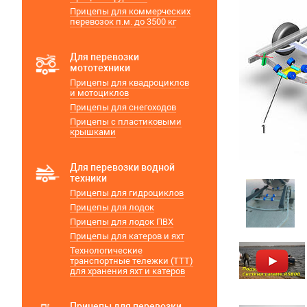
Прицепы для коммерческих
перевозок п.м. до 3500 кг
Для перевозки
мототехники
Прицепы для квадроциклов
и мотоциклов
Прицепы для снегоходов
Прицепы с пластиковыми
крышками
Для перевозки водной
техники
Прицепы для гидроциклов
Прицепы для лодок
Прицепы для лодок ПВХ
Прицепы для катеров и яхт
Технологические
транспортные тележки (ТТТ)
для хранения яхт и катеров
Прицепы для перевозки