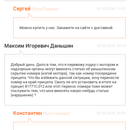
Сергей
02.09.2024, 13:52
(Купи Прицеп)
Можно купить у нас. Закажите на сайте с доставкой.
Максим Игоревич Даньшин
03.09.2024, 09:13
Добрый день. Дело в том, что я перевожу лодку с мотором и
надзорные органы могут вменить статью об умышленном
скрытие номера (ногой мотора), так как номер посередине
прицепа. Что бы избежать данной ситуации, хочу перенести
номер на край прицепа. Смогу ли его установить в итоге на
прицеп 81771С.012 или этот перенос номера тоже может
послужить тем, что мне вменять какую-нибудь статью
(нарушение) ?
Константин
03.09.2024, 09:29
(Купи Прицеп)