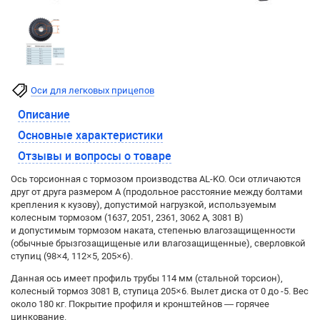
Оси для легковых прицепов
Описание
Основные характеристики
Отзывы и вопросы о товаре
Ось торсионная с тормозом производства AL-KO. Оси отличаются
друг от друга размером А (продольное расстояние между болтами
крепления к кузову), допустимой нагрузкой, используемым
колесным тормозом (1637, 2051, 2361, 3062 А, 3081 В)
и допустимым тормозом наката, степенью влагозащищенности
(обычные брызгозащищеные или влагозащищенные), сверловкой
ступиц (98×4, 112×5, 205×6).
Данная ось имеет профиль трубы 114 мм (стальной торсион),
колесный тормоз 3081 B, ступица 205×6. Вылет диска от 0 до -5. Вес
около 180 кг. Покрытие профиля и кронштейнов — горячее
цинкование.