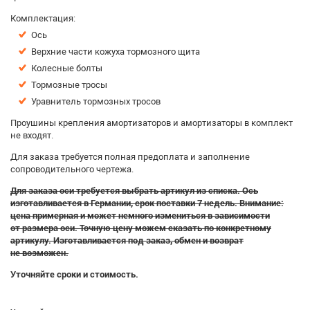
Комплектация:
Ось
Верхние части кожуха тормозного щита
Колесные болты
Тормозные тросы
Уравнитель тормозных тросов
Проушины крепления амортизаторов и амортизаторы в комплект
не входят.
Для заказа требуется полная предоплата и заполнение
сопроводительного чертежа.
Для заказа оси требуется выбрать артикул из списка. Ось
изготавливается в Германии, срок поставки 7 недель. Внимание:
цена примерная и может немного измениться в зависимости
от размера оси. Точную цену можем сказать по конкретному
артикулу. Изготавливается под заказ, обмен и возврат
не возможен.
Уточняйте сроки и стоимость.