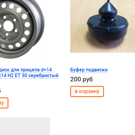
диск для прицепа d=14
Буфер подвески
x14 H2 ET 30 серебристый
200 руб
б