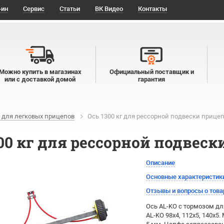
-ин
Сервис
Статьи
ВК Видео
Контакты
Можно купить в магазинах
Официальный поставщик и
или с доставкой домой
гарантия
 для легковых прицепов
Ось 1300 кг для рессорной подвески прице
300 кг для рессорной подвес
Описание
Основные характеристик
Отзывы и вопросы о това
Ось AL-KO с тормозом дл
AL-KO 98х4, 112х5, 140х5