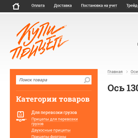
Оплата
Доставка
Постановка на учет
Трейд
Главная
Оси
Ось 1
Категории товаров
Для перевозки грузов
Прицепы для перевозки
грузов
Двухосные прицепы
Прицепы-фургоны