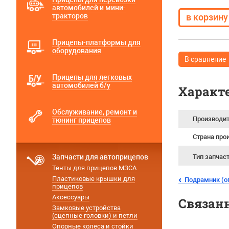
автомобилей и мини-
тракторов
Прицепы-платформы для
оборудования
В сравнение
Прицепы для легковых
автомобилей б/у
Характ
Обслуживание, ремонт и
Производи
тюнинг прицепов
Страна про
Запчасти для автоприцепов
Тип запчас
Тенты для прицепов МЗСА
Пластиковые крышки для
Подрамник (о
прицепов
Аксессуары
Связан
Замковые устройства
(сцепные головки) и петли
Опорные колеса и стойки