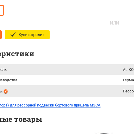
ИЛИ
еристики
тель
AL-KO
изводства
Герм
Рессо
ти
пора) для рессорной подвески бортового прицепа МЗСА
ные товары