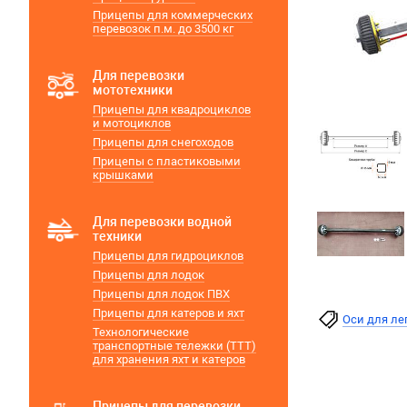
Прицепы для коммерческих
перевозок п.м. до 3500 кг
Для перевозки
мототехники
Прицепы для квадроциклов
и мотоциклов
Прицепы для снегоходов
Прицепы с пластиковыми
крышками
Для перевозки водной
техники
Прицепы для гидроциклов
Прицепы для лодок
Прицепы для лодок ПВХ
Прицепы для катеров и яхт
Оси для ле
Технологические
транспортные тележки (ТТТ)
для хранения яхт и катеров
Прицепы для перевозки