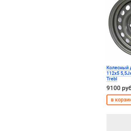
Колесный 
112x5 5,5J
Trebl
9100 ру