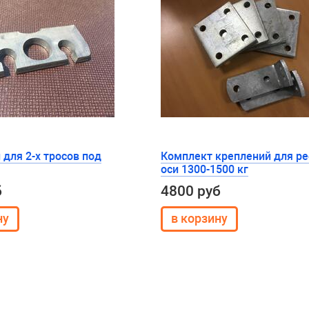
для 2-х тросов под
Комплект креплений для ре
оси 1300-1500 кг
б
4800 руб