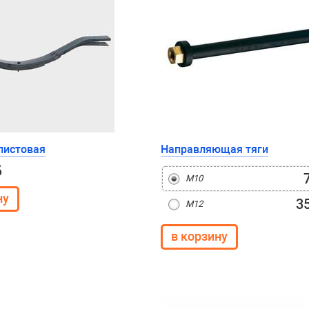
листовая
Направляющая тяги
б
М10
3
М12