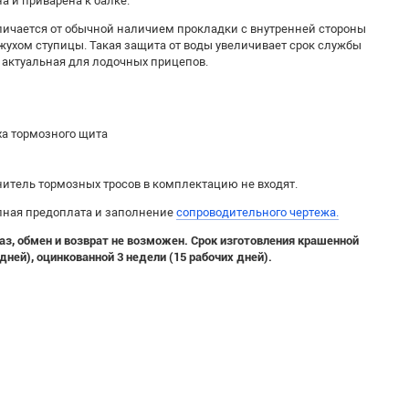
а и приварена к балке.
ичается от обычной наличием прокладки с внутренней стороны
жухом ступицы. Такая защита от воды увеличивает срок службы
 актуальная для лодочных прицепов.
ха тормозного щита
нитель тормозных тросов в комплектацию не входят.
олная предоплата и заполнение
сопроводительного чертежа.
аз
, обмен и возврат не возможен.
Срок изготовления крашенной
 дней), оцинкованной 3 недели (15 рабочих дней).