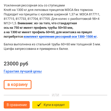
Усиленная рессорная ось со ступицами
Knott на 1300 кг для легковых прицепов МЗСА без тормоза.
Подходит на прицепы с кузовом шириной 1,37 м: МЗСА 817711,
817715, 817733, 817704, 817705. Для колес с разболтовкой 98×4
М12×1,5.
Внимание: из-за того, что стандартная
ось на 750 кг имеет профиль трубы 50×50 мм,
а на 1300 кг имеет профиль 60×60,
для монтажа на прицеп
потребуется
комплект крепления рессорной оси 1300-1500 кг
.
Балка выполнена из стальной трубы 60×60 мм толщиной 5 мм.
Цапфа запрессована и приварена к балке.
23000 руб
Гарантия лучшей цены
ИЛИ
В сравнение