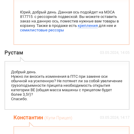
Юрий, добрый день. Данная ось подойдет на МЗСА
817715 с рессорной подвеской. Вы можете оставить
заказ на данную ось, поместив нужные вам товары в
корзину. Также в продаже есть
крепления
для нее и
семилистовые рессоры
Рустам
03.05.2024, 14:05
Добрый день.
Нужно ли вносить изменения в ПТС при замене оси
обычной на усиленную? Не потянет ли за собой увеличение
грузоподъемности прицепа необходимость открытия
категории ВЕ (общая масса машины с прицепом будет
более 3,5т)?
Спасибо.
Константин
03.05.2024, 14:17
(Купи Прицеп)