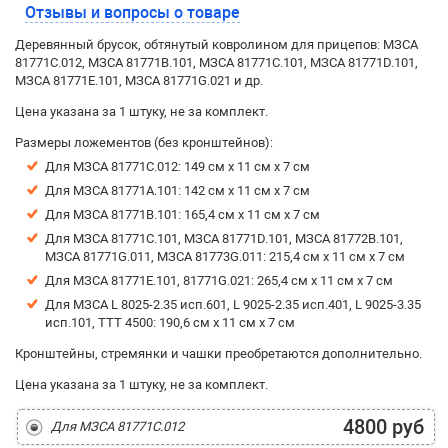
Отзывы и вопросы о товаре
Деревянный брусок, обтянутый ковролином для прицепов: МЗСА
81771C.012, МЗСА 81771В.101, МЗСА 81771С.101, МЗСА 81771D.101,
МЗСА 81771E.101, МЗСА 81771G.021 и др.
Цена указана за 1 штуку, не за комплект.
Размеры ложементов (без кронштейнов):
Для МЗСА 81771C.012: 149 см х 11 см х 7 см
Для МЗСА 81771A.101: 142 см х 11 см х 7 см
Для МЗСА 81771В.101: 165,4 см х 11 см х 7 см
Для МЗСА 81771С.101, МЗСА 81771D.101, МЗСА 81772В.101,
МЗСА 81771G.011, МЗСА 81773G.011: 215,4 см х 11 см х 7 см
Для МЗСА 81771E.101, 81771G.021: 265,4 см х 11 см х 7 см
Для МЗСА L 8025-2.35 исп.601, L 9025-2.35 исп.401, L 9025-3.35
исп.101, ТТТ 4500: 190,6 см х 11 см х 7 см
Кронштейны, стремянки и чашки преобретаются дополнительно.
Цена указана за 1 штуку, не за комплект.
4800 руб
Для МЗСА 81771C.012