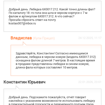
Добрый день. Лебедка 6X0017.212. Какой точно длины фал?
По каталогу 18 -го гола она шла в черном корпусе с 7 м
фалом и артикулом 6X0017.312. А что сейчас?
Просьба сбросить ответ на почту
kostas007@inbox.ru
Владислав
24.12.2025, 11:17
(Купи Прицеп)
Здравствуйте, Константин! Согласно имеющимся
данным, лебедка в черном кожухе (модель 6X0017.312)
оснащена фалом длиной 7 метров. В настоящее время
в продаже представлены лебедки в синем кожухе,
длина фала которых составляет 10 метров.
Константин Юрьевич
22.01.2026, 23:01
Добрый день. Подскажите пожалуйста, отчёт говорит
наклейка с указанием возможности использовать лебедку
в горизонтальной плоскости и перечеркнуто подъем груза