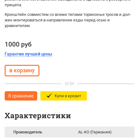
прицепа.
Крон­штейн со­вмес­тим со все­ми ти­па­ми тор­моз­ных тро­сов и дол­
жен мон­ти­ро­вать­ся в на­прав­ле­нии ез­ды перед осью и
уравнителем.
1000 руб
Гарантия лучшей цены
ИЛИ
В сравнение
Характеристики
Производитель
AL-KO (Германия)