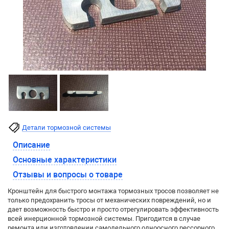
Детали тормозной системы
Описание
Основные характеристики
Отзывы и вопросы о товаре
Крон­штейн для быст­ро­го мон­та­жа тор­моз­ных тро­сов по­зво­ля­ет не
толь­ко предох­ра­нить тро­сы от ме­ха­ни­чес­ких по­вреж­де­ний, но и
дает возможность быст­ро и прос­то от­ре­гу­ли­ро­вать эф­фек­тив­ность
всей инер­ци­он­ной тор­моз­ной сис­те­мы. Пригодится в случае
ремонта или изготовлении самодельного одноосного рессорного