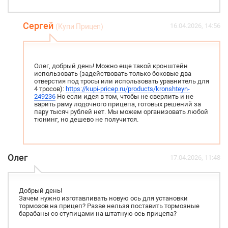
Сергей
16.04.2026, 14:56
(Купи Прицеп)
Олег, добрый день! Можно еще такой кронштейн
использовать (задействовать только боковые два
отверстия под тросы или использовать уравнитель для
4 тросов):
https://kupi-pricep.ru/products/kronshteyn-
249236
Но если идея в том, чтобы не сверлить и не
варить раму лодочного прицепа, готовых решений за
пару тысяч рублей нет. Мы можем организовать любой
тюнинг, но дешево не получится.
Олег
17.04.2026, 11:48
Добрый день!
Зачем нужно изготавливать новую ось для установки
тормозов на прицеп? Разве нельзя поставить тормозные
барабаны со ступицами на штатную ось прицепа?