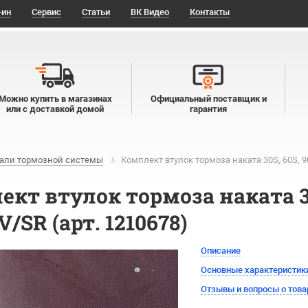
-ин
Сервис
Статьи
ВК Видео
Контакты
Можно купить в магазинах
Официальный поставщик и
или с доставкой домой
гарантия
али тормозной системы
Комплект втулок тормоза наката 30S, 60S, 90
кт втулок тормоза наката 30S
V/SR (арт. 1210678)
Описание
Основные характеристик
Отзывы и вопросы о това