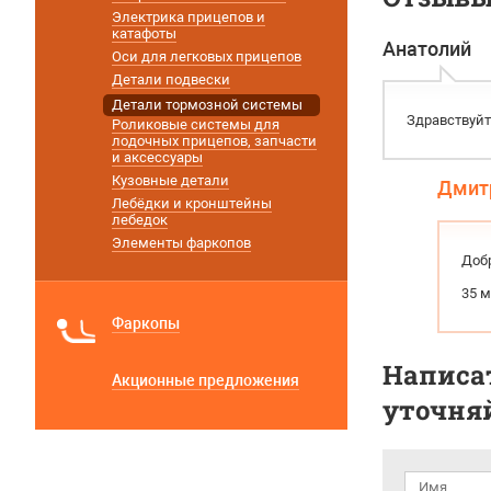
Электрика прицепов и
катафоты
Анатолий
Оси для легковых прицепов
Детали подвески
Детали тормозной системы
Здравствуйт
Роликовые системы для
лодочных прицепов, запчасти
и аксессуары
Кузовные детали
Дмит
Лебёдки и кронштейны
лебедок
Элементы фаркопов
Доб
35 м
Фаркопы
Написат
Акционные предложения
уточняй