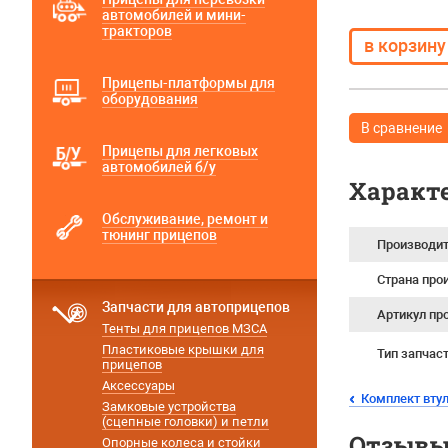
автомобилей и мини-
тракторов
Прицепы-платформы для
оборудования
В сравнение
Прицепы для легковых
автомобилей б/у
Характ
Обслуживание, ремонт и
тюнинг прицепов
Производи
Страна про
Запчасти для автоприцепов
Артикул пр
Тенты для прицепов МЗСА
Пластиковые крышки для
Тип запчас
прицепов
Аксессуары
Комплект втул
Замковые устройства
(сцепные головки) и петли
Отзывы 
Опорные колеса и стойки