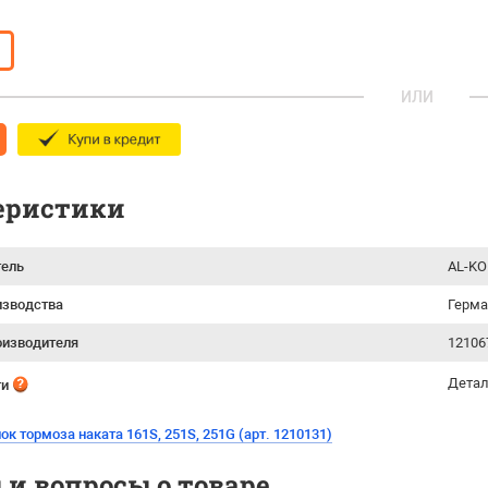
ИЛИ
еристики
тель
AL-KO
изводства
Герм
оизводителя
12106
Детал
ти
ок тормоза наката 161S, 251S, 251G (арт. 1210131)
и вопросы о товаре