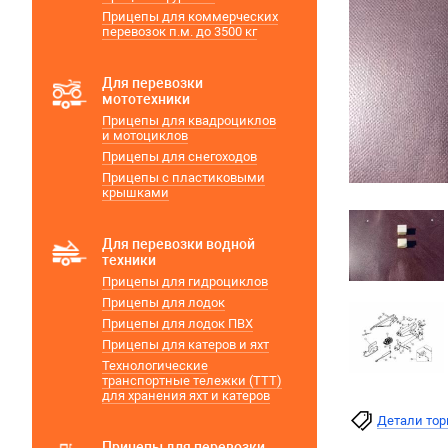
Прицепы для коммерческих
перевозок п.м. до 3500 кг
Для перевозки
мототехники
Прицепы для квадроциклов
и мотоциклов
Прицепы для снегоходов
Прицепы с пластиковыми
крышками
Для перевозки водной
техники
Прицепы для гидроциклов
Прицепы для лодок
Прицепы для лодок ПВХ
Прицепы для катеров и яхт
Технологические
транспортные тележки (ТТТ)
для хранения яхт и катеров
Детали то
Прицепы для перевозки