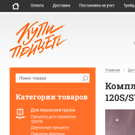
Оплата
Доставка
Постановка на учет
Трейд
Главная
Дет
Компле
120S/S
Категории товаров
Для перевозки грузов
Прицепы для перевозки
грузов
Двухосные прицепы
Прицепы-фургоны