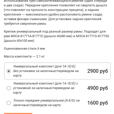
использование трех самозатягивающихся ремней (один спереди
и два сзади). Переднее крепление позволяет не сверлить дышло
(что повлияет на прочность конструкции прицепа), а задние
крепления — максимально удобно расположить ремни сзади,
оставив фонари съемными. Для установки задних креплений
требуется сверление рамы.
Крепеж универсальный под разный размер рамы. Подходит для
рам МЗСА 81771A-81771E (дышло 60x80 мм) и МЗСА 81771G-81773G
(дышло 60x100 мм).
Оцинкованная сталь 6 мм.
Масса комплекта — 2.1 кг.
Универсальный комплект (для 1A-1E/G)
2900 руб
без установки за наличные/переводом на
карту
Универсальный комплект (для 1A-1E/G) с
4900 руб
установкой за наличные/переводом на
карту
Только переднее универсальное (А-E/G) за
1600 руб
наличные/переводом на карту