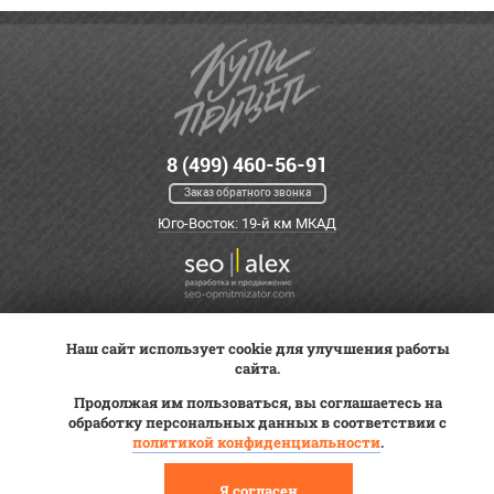
8 (499) 460-56-91
Заказ обратного звонка
Юго-Восток: 19-й км МКАД
Наш сайт использует cookie для улучшения работы
Оплата
Трейд-ин
ВК Видео
сайта.
Доставка
Сервис
Контакты
Продолжая им пользоваться, вы соглашаетесь на
Постановка на учет
обработку персональных данных в соответствии с
Статьи
политикой конфиденциальности
.
© 2012—2026 «Купи прицеп»™ (
ООО «Авангард»
, ИНН 9723035587)
Я согласен