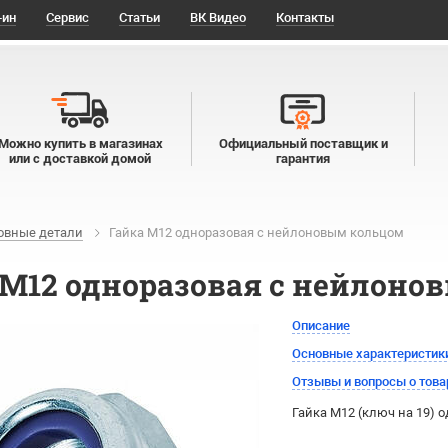
-ин
Сервис
Статьи
ВК Видео
Контакты
Можно купить в магазинах
Официальный поставщик и
или с доставкой домой
гарантия
овные детали
Гайка М12 одноразовая с нейлоновым кольцом
 М12 одноразовая с нейлоно
Описание
Основные характеристик
Отзывы и вопросы о това
Гайка М12 (ключ на 19) 