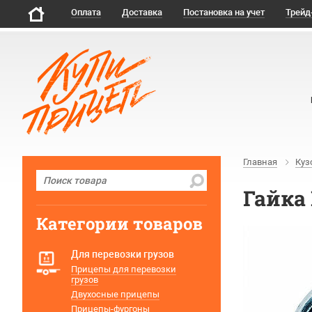
Оплата
Доставка
Постановка на учет
Трейд
Главная
Куз
Гайка
Категории товаров
Для перевозки грузов
Прицепы для перевозки
грузов
Двухосные прицепы
Прицепы-фургоны