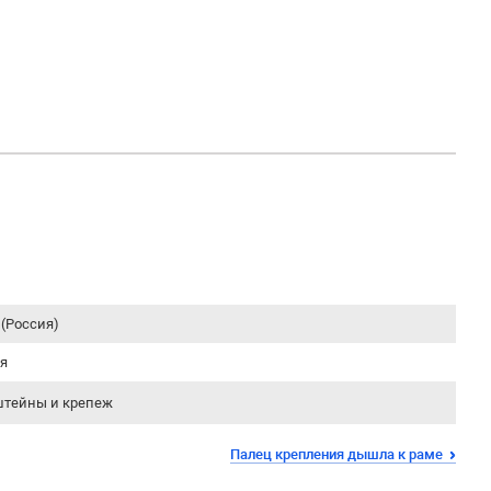
(Россия)
я
тейны и крепеж
Палец крепления дышла к раме