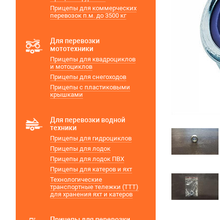
Прицепы для коммерческих
перевозок п.м. до 3500 кг
Для перевозки
мототехники
Прицепы для квадроциклов
и мотоциклов
Прицепы для снегоходов
Прицепы с пластиковыми
крышками
Для перевозки водной
техники
Прицепы для гидроциклов
Прицепы для лодок
Прицепы для лодок ПВХ
Прицепы для катеров и яхт
Технологические
транспортные тележки (ТТТ)
для хранения яхт и катеров
Прицепы для перевозки