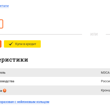
детали
ИЛИ
еристики
тель
МЗСА 
изводства
Росси
Кронш
ти
норазовая с нейлоновым кольцом