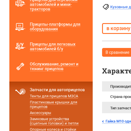
автомобилей и мини-
Кузовные 
тракторов
Прицепы-платформы для
оборудования
Прицепы для легковых
автомобилей б/у
В сравнение
Обслуживание, ремонт и
Характ
тюнинг прицепов
Производи
Запчасти для автоприцепов
Тенты для прицепов МЗСА
Страна про
Пластиковые крышки для
прицепов
Тип запчас
Аксессуары
Замковые устройства
Гайка М10 од
(сцепные головки) и петли
Опорные колеса и стойки