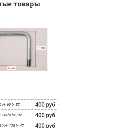
ные товары
400 руб
6 H=60 b=82
400 руб
6 H=70 b=102
400 руб
10 H=125 b=42