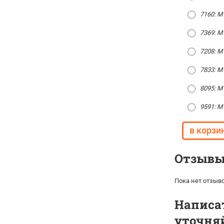
7160: М
7369: М
7208: М
7833: М
8095: М
9591: М
Отзывы 
Пока нет отзыво
Написат
уточняй