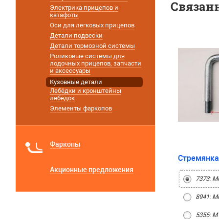
Связан
Электрика прицепов и
катафоты
Оси для легковых прицепов
Детали подвески
Детали тормозной системы
Роликовые системы для
лодочных прицепов, запчасти
и аксессуары
Кузовные детали
Лебёдки и кронштейны
лебедок
Элементы фаркопов
Фаркопы
Стремянка
Акционные предложения
7373: М
8941: М
5355: М