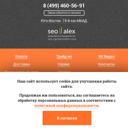
8 (499) 460-56-91
Заказ обратного звонка
Юго-Восток: 19-й км МКАД
Оплата
Трейд-ин
ВК Видео
Доставка
Сервис
Контакты
Постановка на учет
Статьи
Наш сайт использует cookie для улучшения работы
© 2012—2026 «Купи прицеп»™ (
ООО «Авангард»
, ИНН 9723035587)
сайта.
Продолжая им пользоваться, вы соглашаетесь на
обработку персональных данных в соответствии с
политикой конфиденциальности
.
Я согласен