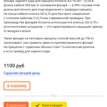
Фонарь заднего хода для прицепа Атланта А3716.001. 12/24 В.
Длина кабеля 500 мм от основания фонаря — в 99% случаев этой
длины достаточно для подсоединения к проводке прицепа.
На конце кабеля клипса QS-0,75 для быстрого соединения
с плоским кабелем 2×0,75 мм современной проводки. При
производстве фонарей Атланта используются клипсы QS-0,75 с
уплотнителями штырьков — это гарантированно защищает врезку
от воздуха и влаги.
Такие фонари на легковые прицепы полной массой до 750 кг
запитывают, как правило, вместо противотуманного фонаря.
На прицепах с тормозом обычно стоит 13-контактная розетка
и есть провод для заднего хода.
1100 руб
Гарантия лучшей цены
ИЛИ
В сравнение