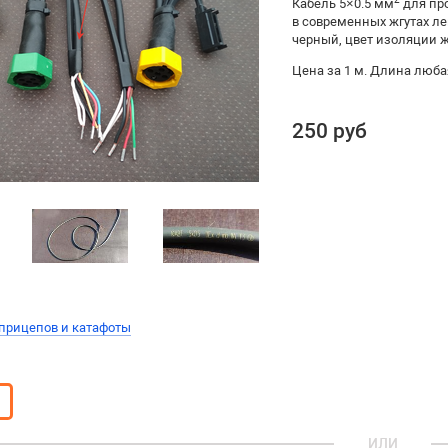
Кабель 5×0.5 мм
для пр
в современных жгутах л
черный, цвет изоляции ж
Цена за 1 м. Длина любая
250 руб
прицепов и катафоты
ИЛИ