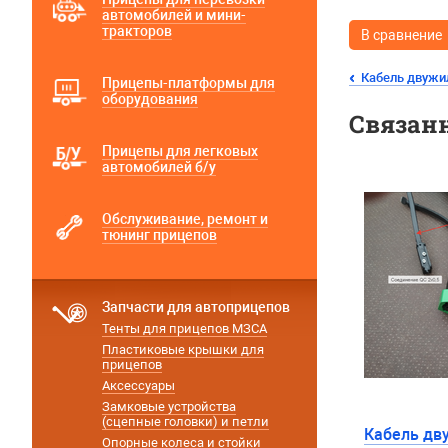
автомобилей и мини-
тракторов
В сравнение
Кабель двужил
Прицепы-платформы для
оборудования
Связан
Прицепы для легковых
автомобилей б/у
Обслуживание, ремонт и
тюнинг прицепов
Запчасти для автоприцепов
Тенты для прицепов МЗСА
Пластиковые крышки для
прицепов
Аксессуары
Замковые устройства
(сцепные головки) и петли
Кабель дв
Опорные колеса и стойки