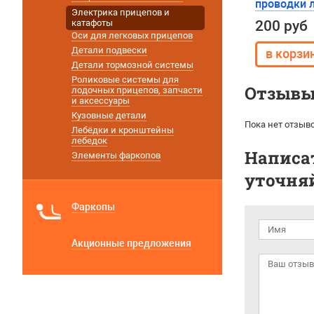
проводки л
Электрика прицепов и
катафоты
200 руб
Оси для легковых прицепов
Детали подвески
Детали тормозной системы
Роликовые системы для
Отзывы 
лодочных прицепов, запчасти
и аксессуары
Кузовные детали
Пока нет отзыво
Лебёдки и кронштейны
лебедок
Написат
Элементы фаркопов
уточняй
Фаркопы
Акционные предложения