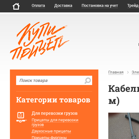
Оплата
Доставка
Постановка на учет
Трейд
Главная
Эле
Кабел
м)
Категории товаров
Для перевозки грузов
Прицепы для перевозки
грузов
Двухосные прицепы
Прицепы-фургоны