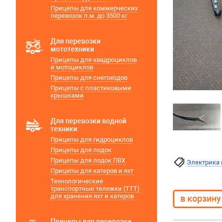
Прицепы для коммерческих
перевозок п.м. до 3500 кг
Для перевозки
мототехники
Прицепы для квадроциклов
и мотоциклов
Прицепы для снегоходов
Прицепы с пластиковыми
крышками
Для перевозки водной
техники
Прицепы для гидроциклов
Прицепы для лодок
Прицепы для лодок ПВХ
Электрика 
Прицепы для катеров и яхт
Технологические
транспортные тележки (ТТТ)
для хранения яхт и катеров
Прицепы для перевозки