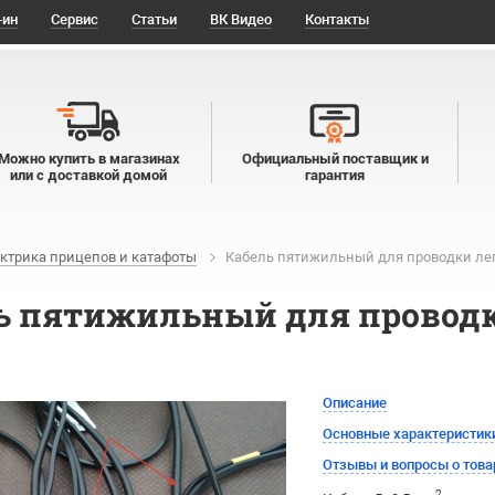
-ин
Сервис
Статьи
ВК Видео
Контакты
Можно купить в магазинах
Официальный поставщик и
или с доставкой домой
гарантия
ктрика прицепов и катафоты
Кабель пятижильный для проводки легк
ь пятижильный для проводки
Описание
Основные характеристик
Отзывы и вопросы о това
2