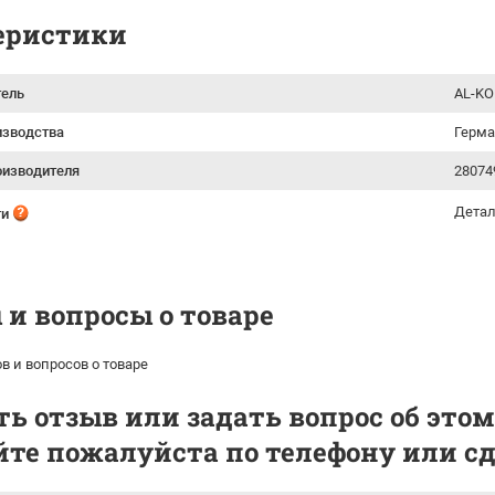
еристики
тель
AL-KO
изводства
Герм
оизводителя
28074
Детал
ти
и вопросы о товаре
в и вопросов о товаре
ь отзыв или задать вопрос об этом
те пожалуйста по телефону или сде