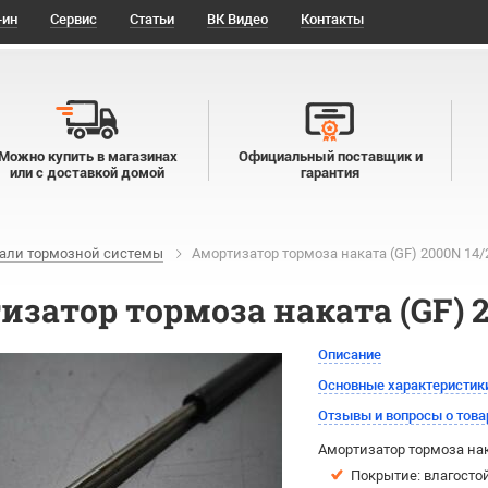
-ин
Сервис
Статьи
ВК Видео
Контакты
Можно купить в магазинах
Официальный поставщик и
или с доставкой домой
гарантия
али тормозной системы
Амортизатор тормоза наката (GF) 2000N 14/
затор тормоза наката (GF) 2
Описание
Основные характеристик
Отзывы и вопросы о това
Амортизатор тормоза нак
Покрытие: влагосто