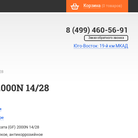
Корзина
(0 товаров)
8 (499) 460-56-91
Заказ обратного звонка
Юго-Восток: 19-й км МКАД
28
000N 14/28
и
ре
ата (GF) 2000N 14/28
йкое, антикоррозийное