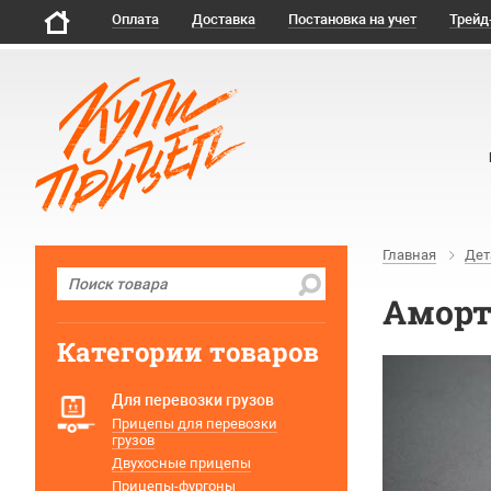
Оплата
Доставка
Постановка на учет
Трейд
Главная
Дет
Аморти
Категории товаров
Для перевозки грузов
Прицепы для перевозки
грузов
Двухосные прицепы
Прицепы-фургоны