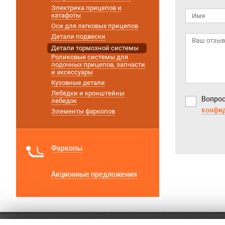
Электрика прицепов и
катафоты
Оси для легковых прицепов
Детали подвески
Детали тормозной системы
Роликовые системы для
лодочных прицепов, запчасти
и аксессуары
Кузовные детали
Лебёдки и кронштейны
Вопрос
лебедок
конфи
Элементы фаркопов
Фаркопы
Акционные предложения