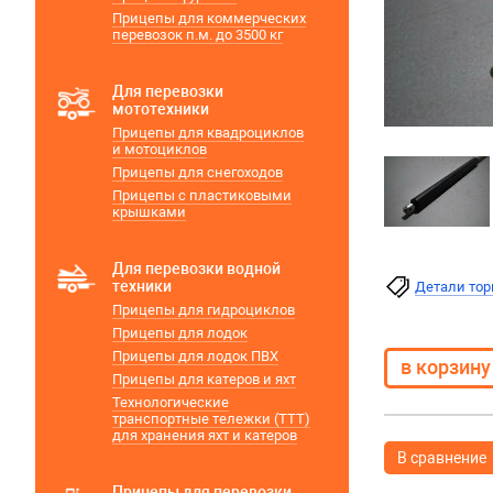
Прицепы для коммерческих
перевозок п.м. до 3500 кг
Для перевозки
мототехники
Прицепы для квадроциклов
и мотоциклов
Прицепы для снегоходов
Прицепы с пластиковыми
крышками
Для перевозки водной
техники
Детали то
Прицепы для гидроциклов
Прицепы для лодок
Прицепы для лодок ПВХ
Прицепы для катеров и яхт
Технологические
транспортные тележки (ТТТ)
для хранения яхт и катеров
В сравнение
Прицепы для перевозки