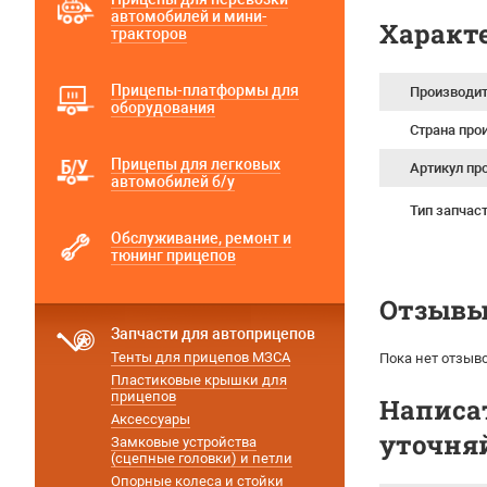
автомобилей и мини-
Характ
тракторов
Прицепы-платформы для
Производи
оборудования
Страна про
Прицепы для легковых
Артикул пр
автомобилей б/у
Тип запчас
Обслуживание, ремонт и
тюнинг прицепов
Отзывы 
Запчасти для автоприцепов
Тенты для прицепов МЗСА
Пока нет отзыво
Пластиковые крышки для
прицепов
Написат
Аксессуары
уточняй
Замковые устройства
(сцепные головки) и петли
Опорные колеса и стойки