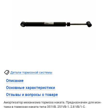
Детали тормозной системы
Описание
Основные характеристики
Отзывы и вопросы о товаре
Амор­ти­за­тор механизма тор­мо­за на­ка­та. Пред­на­зна­чен для мон­
та­жа в тормозах наката ти­па 351VB, 251VB-1, 2,8 VB/1-C.