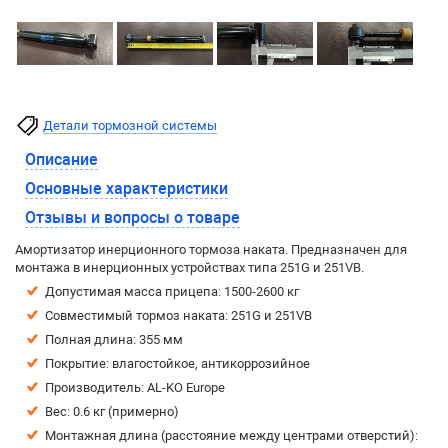
Детали тормозной системы
Описание
Основные характеристики
Отзывы и вопросы о товаре
Амор­ти­за­тор инер­ци­он­но­го тор­мо­за на­ка­та. Пред­на­зна­чен для
мон­та­жа в инер­ци­он­ных устройст­вах ти­па 251G и 251VB.
Допустимая масса прицепа: 1500-2600 кг
Совместимый тормоз наката: 251G и 251VB
Полная длина: 355 мм
Покрытие: влагостойкое, антикоррозийное
Производитель: AL-KO Europe
Вес: 0.6 кг (примерно)
Монтажная длина (расстояние между центрами отверстий):