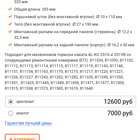
325 мм
Общая длина: 355 мм
Поршневой шток (без монтажной втулки): Ø 10 х 110 мм
Тело (без монтажной втулки): Ø 27 х 190 мм
Монтажный разъем на передней панели (стержень): Ø 12,2 х
32,5 мм
Монтажный разъем на задней панели (корпус): Ø 16,2 х 30 мм
Подходит для механизмов тормоза наката AL-KO 251G и 251VB со
следующими ремонтными номерами (ETI): 811534, 811093, 811102,
811112, 811113, 811114, 811115, 811117, 811119, 811143, 811146,
811151, 811154, 811163, 811170, 811215, 811217, 811220, 811221,
811226, 811227, 811243, 811262, 811282, 811335, 811345, 811350,
811351, 811425, 811445, 811449, 811459, 811471, 811477, 811509,
811515, 811538, 811573, 811585, 811619, 811640.
12600 руб
оригинал
7000 руб
аналог
Гарантия лучшей цены