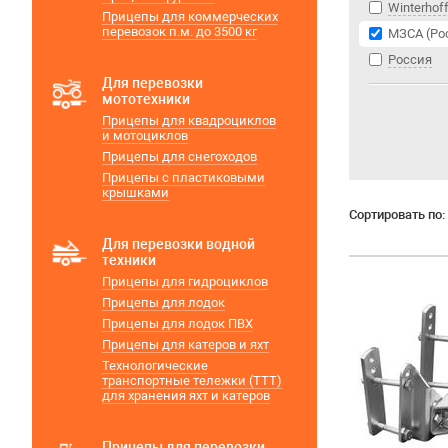
Winterhof
Прицепы для коммерческих
перевозок п.м. до 3500 кг
МЗСА (Ро
Россия
Для перевозки
мототехники
Прицепы для квадроциклов
и мотоциклов
Прицепы для снегоходов
Прицепы с пластиковыми
крышками
Сортировать по:
Для перевозки водной
техники
Прицепы для гидроциклов
Прицепы для лодок
Прицепы для лодок ПВХ
Прицепы для катеров и яхт
Технологические
транспортные тележки (ТТТ)
для хранения яхт и катеров
Прицепы для перевозки