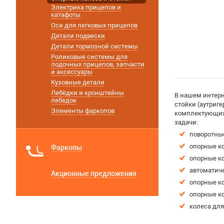
Электрика прицепов и
катафоты
Оси для легковых прицепов
Детали подвески
Детали тормозной системы
Роликовые системы для
лодочных прицепов, запчасти
и аксессуары
Кузовные детали
Лебёдки и кронштейны
В нашем интерн
лебедок
стойки (аутриг
Элементы фаркопов
комплектующих 
задачи:
поворотны
опорные к
Фаркопы
опорные к
автоматиче
Акционные предложения
опорные ко
опорные ко
колеса дл