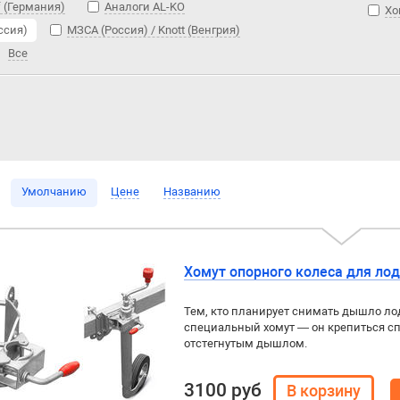
f (Германия)
Аналоги AL-KO
Хо
ссия)
МЗСА (Россия) / Knott (Венгрия)
Все
Умолчанию
Цене
Названию
Хомут опорного колеса для ло
Тем, кто планирует снимать дышло ло
специальный хомут — он крепиться сп
отстегнутым дышлом.
3100 руб