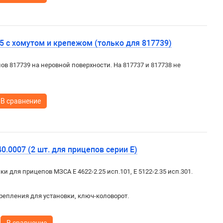
5 с хомутом и крепежом (только для 817739)
в 817739 на неровной поверхности. На 817737 и 817738 не
В сравнение
.0007 (2 шт. для прицепов серии E)
 для прицепов МЗСА E 4622-2.25 исп.101, E 5122-2.35 исп.301.
репления для установки, ключ-коловорот.