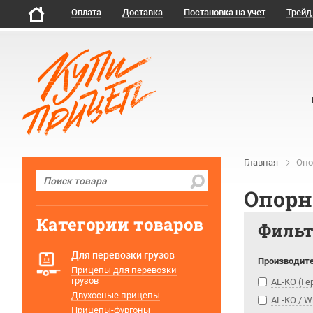
Оплата
Доставка
Постановка на учет
Трейд
Главная
Опо
Опорн
Категории товаров
Филь
Для перевозки грузов
Производит
Прицепы для перевозки
грузов
AL-KO (Г
Двухосные прицепы
AL-KO / W
Прицепы-фургоны