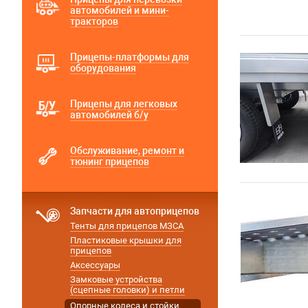
автомобилей и мини-
тракторов
Прицепы-платформы для
оборудования
Прицепы для легковых
автомобилей б/у
Обслуживание, ремонт и
тюнинг прицепов
Запчасти для автоприцепов
Тенты для прицепов МЗСА
Пластиковые крышки для
прицепов
Аксессуары
Замковые устройства
(сцепные головки) и петли
Опорные колеса и стойки