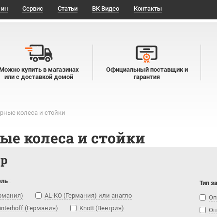
-ин
Сервис
Статьи
ВК Видео
Контакты
Можно купить в магазинах
Официальный поставщик и
или с доставкой домой
гарантия
рные колеса и стойки
ые колеса и стойки
тр
ель
:
Тип з
ермания)
AL-KO (Германия) или анагло
Оп
interhoff (Германия)
Knott (Венгрия)
Оп