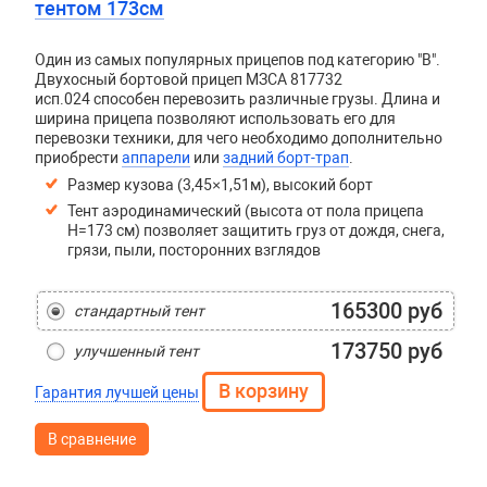
тентом 173см
Один из самых популярных прицепов под категорию "В".
Двухосный бортовой прицеп
МЗСА 817732
исп.024
способен перевозить различные грузы. Длина и
ширина прицепа позволяют использовать его для
перевозки техники, для чего необходимо дополнительно
приобрести
аппарели
или
задний борт-трап
.
Размер кузова (3,45×1,51м), высокий борт
Тент аэродинамический (высота от пола прицепа
H=173 см) позволяет защитить груз от дождя, снега,
грязи, пыли, посторонних взглядов
165300 руб
стандартный тент
173750 руб
улучшенный тент
Гарантия лучшей цены
В сравнение