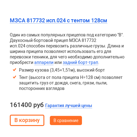
МЗСА 817732 исп.024 с тентом 128см
Один из самых популярных прицепов под категорию "В".
Двухосный бортовой прицеп
МЗСА 817732
исп.024
способен перевозить различные грузы. Длина и
ширина прицепа позволяют использовать его для
перевозки техники, для чего необходимо дополнительно
приобрести
аппарели
или
задний борт-трап
.
Размер кузова (3,45×1,51м), высокий борт
Тент (высота от пола прицепа H=128 см) позволяет
защитить груз от дождя, снега, грязи, пыли,
посторонних взглядов
161400 руб
Гарантия лучшей цены
В сравнение