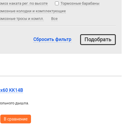
рмоз наката рег. по высоте
Тормозные барабаны
рмозные колодки и комплектующие
рмозные тросы и компл.
Все
Сбросить фильтр
0х60 KK14B
гольного дышла.
В сравнение