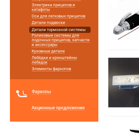
Электрика прицепов и
катафоты
Оси для легковых прицепов
Детали подвески
Детали тормозной системы
Роликовые системы для
лодочных прицепов, запчасти
и аксессуары
Кузовные детали
Лебёдки и кронштейны
лебедок
Элементы фаркопов
Фаркопы
Акционные предложения