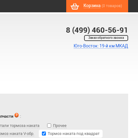
Корзина
(0 товаров)
8 (499) 460-56-91
Заказ обратного звонка
Юго-Восток: 19-й км МКАД
апчасти
:
тали тормоза наката
Прочее
рмоз наката V-обр.
Тормоз наката под квадрат