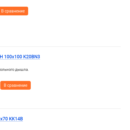
В сравнение
KH 100x100 K20BN3
гольного дышла.
В сравнение
0х70 KK14B