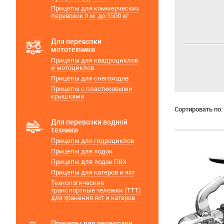
Прицепы для коммерческих
перевозок п.м. до 3500 кг
Для перевозки
мототехники
Прицепы для квадроциклов
и мотоциклов
Прицепы для снегоходов
Прицепы с пластиковыми
крышками
Сортировать по:
Для перевозки водной
техники
Прицепы для гидроциклов
Прицепы для лодок
Прицепы для лодок ПВХ
Прицепы для катеров и яхт
Технологические
транспортные тележки (ТТТ)
для хранения яхт и катеров
Прицепы для перевозки