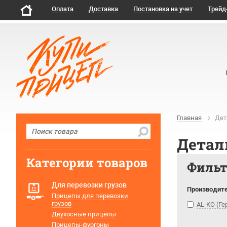
Оплата
Доставка
Постановка на учет
Трейд
Главная
Дет
Детал
Категории товаров
Филь
Для перевозки грузов
Производит
Прицепы для перевозки
грузов
AL-KO (Г
Двухосные прицепы
Прицепы-фургоны