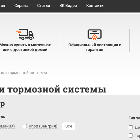
-ин
Сервис
Статьи
ВК Видео
Контакты
Можно купить в магазинах
Официальный поставщик и
или с доставкой домой
гарантия
али тормозной системы
и тормозной системы
тр
ель
:
Тип з
ермания)
Knott (Венгрия)
Все
Де
То