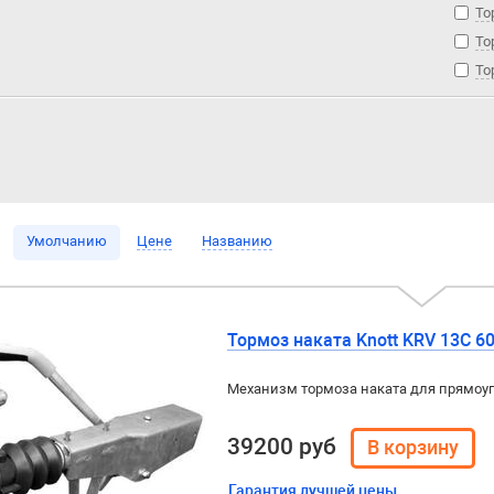
То
То
То
Умолчанию
Цене
Названию
Тормоз наката Knott KRV 13С 6
Механизм тормоза наката для прямоу
39200 руб
Гарантия лучшей цены