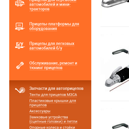
автомобилей и мини-
тракторов
Прицепы-платформы для
оборудования
Прицепы для легковых
автомобилей б/у
Обслуживание, ремонт и
тюнинг прицепов
Запчасти для автоприцепов
Тенты для прицепов МЗСА
Пластиковые крышки для
прицепов
Аксессуары
Замковые устройства
(сцепные головки) и петли
Опорные колеса и стойки