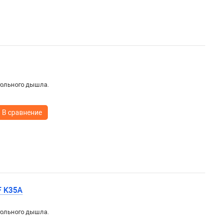
гольного дышла.
В сравнение
F K35A
гольного дышла.