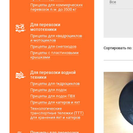
Все
Прицепы для коммерческих
перевозок п.м. до 3500 кг
Для перевозки
мототехники
Прицепы для квадроциклов
и мотоциклов
Прицепы для снегоходов
Сортировать по:
Прицепы с пластиковыми
крышками
Для перевозки водной
техники
Прицепы для гидроциклов
Прицепы для лодок
Прицепы для лодок ПВХ
Прицепы для катеров и яхт
Технологические
транспортные тележки (ТТТ)
для хранения яхт и катеров
Прицепы для перевозки