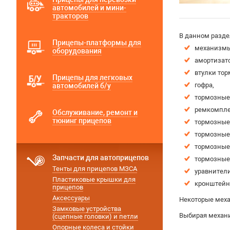
автомобилей и мини-
тракторов
В данном разде
Прицепы-платформы для
механизмы
оборудования
амортизат
втулки тор
Прицепы для легковых
гофра,
автомобилей б/у
тормозные
ремкомпле
Обслуживание, ремонт и
тюнинг прицепов
тормозные
тормозные
тормозные 
Запчасти для автоприцепов
тормозные
Тенты для прицепов МЗСА
уравнител
Пластиковые крышки для
кронштейн
прицепов
Аксессуары
Некоторые меха
Замковые устройства
Выбирая механи
(сцепные головки) и петли
Опорные колеса и стойки