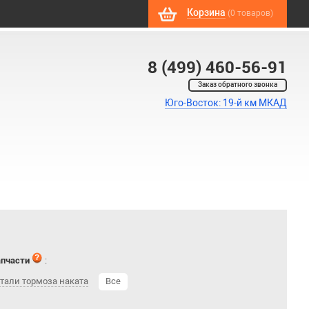
Корзина
(0 товаров)
8 (499) 460-56-91
Заказ обратного звонка
Юго-Восток: 19-й км МКАД
апчасти
:
тали тормоза наката
Все