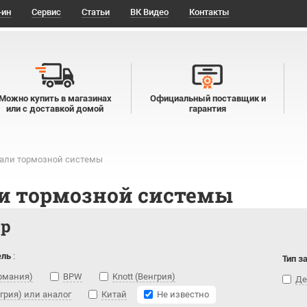
-ин
Сервис
Статьи
ВК Видео
Контакты
Можно купить в магазинах
Официальный поставщик и
или с доставкой домой
гарантия
али тормозной системы
и тормозной системы
тр
ель
:
Тип з
ермания)
BPW
Knott (Венгрия)
Де
нгрия) или аналог
Китай
Не известно