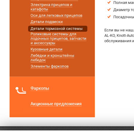
Полная ма
Электрика прицепов и
катафоты
Диаметр т
Оси для легковых прицепов
Посадочны
Детали подвески
Детали тормозной системы
Если вы не наш
Роликовые системы для
AL-KO, Knott-A
лодочных прицепов, запчасти
обслуживания и
и аксессуары
Кузовные детали
Лебёдки и кронштейны
лебедок
Элементы фаркопов
Фаркопы
Акционные предложения