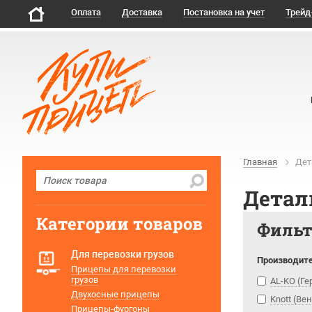
Оплата
Доставка
Постановка на учет
Трейд
Главная
Дет
Детал
Категории товаров
Филь
Для перевозки грузов
Производит
Прицепы для перевозки
грузов
AL-KO (Г
Двухосные прицепы
Knott (Ве
Прицепы-фургоны