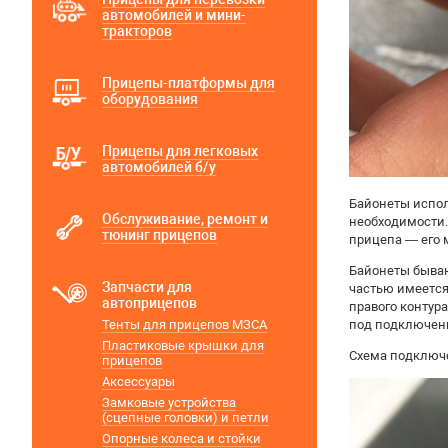
автомобилей и мини-
тракторов
Прицепы-платформы для
оборудования
Прицепы для легковых
автомобилей б/у
Байонеты испол
Обслуживание, ремонт и
необходимости.
тюнинг прицепов
прицепа — его 
Байонеты бываю
Запчасти для
частью имеется
автоприцепов
правого контур
Тенты для прицепов МЗСА
под подключени
Пластиковые крышки для
Схема подключе
прицепов
Аксессуары
Замковые устройства
(сцепные головки) и петли
Опорные колеса и стойки