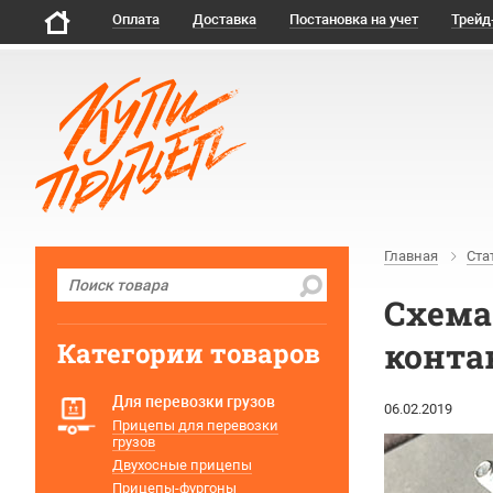
Оплата
Доставка
Постановка на учет
Трейд
Главная
Ста
Схема
конта
Категории товаров
Для перевозки грузов
06.02.2019
Прицепы для перевозки
грузов
Двухосные прицепы
Прицепы-фургоны