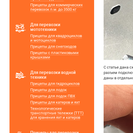
Прицепы для коммерческих
перевозок п.м. до 3500 кг
Для перевозки
мототехники
Прицепы для квадроциклов
и мотоциклов
Прицепы для снегоходов
Прицепы с пластиковыми
крышками
С статье дана 
Для перевозки водной
разъем подклю
техники
даны в отдельн
Прицепы для гидроциклов
Прицепы для лодок
Прицепы для лодок ПВХ
Прицепы для катеров и яхт
Технологические
транспортные тележки (ТТТ)
для хранения яхт и катеров
Прицепы для перевозки