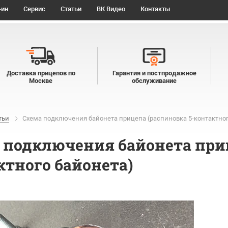
-ин
Сервис
Статьи
ВК Видео
Контакты
Доставка прицепов по
Гарантия и постпродажное
Москве
обслуживание
тьи
Схема подключения байонета прицепа (распиновка 5-контактног
 подключения байонета приц
ктного байонета)