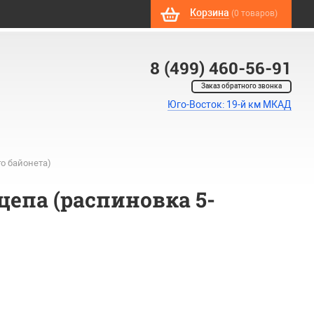
Корзина
(0 товаров)
8 (499) 460-56-91
Заказ обратного звонка
Юго-Восток: 19-й км МКАД
о байонета)
епа (распиновка 5-