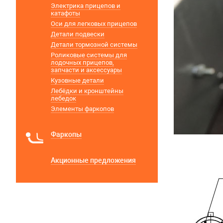
Электрика прицепов и
катафоты
Оси для легковых прицепов
Детали подвески
Детали тормозной системы
Роликовые системы для
лодочных прицепов,
запчасти и аксессуары
Кузовные детали
Лебёдки и кронштейны
лебедок
Элементы фаркопов
Фаркопы
Акционные предложения