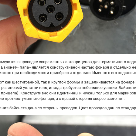
ьзуются в проводке современных автоприцепов для герметичного подк
 Байонет-«папа» является конструктивной частью фонаря и отдельно н
можно при необходимости приобрести отдельно. Именно о его подключен
т как шестигранной, так и круглой формы и защелкиваются на фонаре п
 резиновый уплотнитель, иногда требуется небольшое усилие. Байонеты
а прицепа). Конструктивно они идентичны и нужны только для маркиров
е противотуманного фонаря, а с правой стороны скорее всего нет.
ния байонета дана со стороны проводов. Цвет проводов дан по стандар