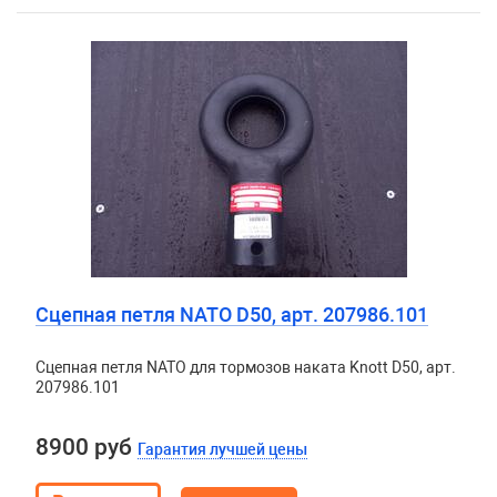
Сцепная петля NATO D50, арт. 207986.101
Сцепная петля NATO для тормозов наката Knott D50, арт.
207986.101
8900 руб
Гарантия лучшей цены