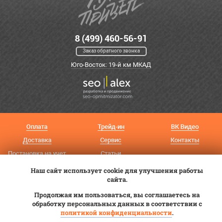
8 (499) 460-56-91
Заказ обратного звонка
Юго-Восток: 19-й км МКАД
Оплата
Трейд-ин
ВК Видео
Доставка
Сервис
Контакты
Постановка на учет
Статьи
Наш сайт использует cookie для улучшения работы
© 2012—2026 «Купи прицеп»™ (
ООО «Авангард»
, ИНН 9723035587)
сайта.
Продолжая им пользоваться, вы соглашаетесь на
обработку персональных данных в соответствии с
политикой конфиденциальности
.