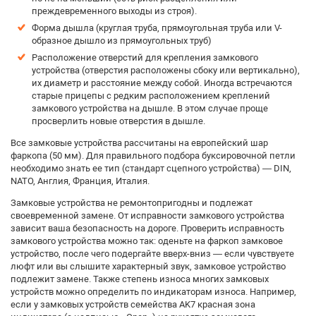
преждевременного выходы из строя).
Форма дышла (круглая труба, прямоугольная труба или V-
образное дышло из прямоугольных труб)
Расположение отверстий для крепления замкового
устройства (отверстия расположены сбоку или вертикально),
их диаметр и расстояние между собой. Иногда встречаются
старые прицепы с редким расположением креплений
замкового устройства на дышле. В этом случае проще
просверлить новые отверстия в дышле.
Все замковые устройства рассчитаны на европейский шар
фаркопа (50 мм). Для правильного подбора буксировочной петли
необходимо знать ее тип (стандарт сцепного устройства) — DIN,
NATO, Англия, Франция, Италия.
Замковые устройства не ремонтопригодны и подлежат
своевременной замене. От исправности замкового устройства
зависит ваша безопасность на дороге. Проверить исправность
замкового устройства можно так: оденьте на фаркоп замковое
устройство, после чего подергайте вверх-вниз — если чувствуете
люфт или вы слышите характерный звук, замковое устройство
подлежит замене. Также степень износа многих замковых
устройств можно определить по индикаторам износа. Например,
если у замковых устройств семейства AK7 красная зона