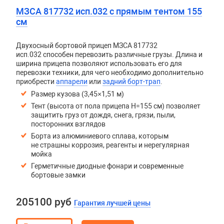
МЗСА 817732 исп.032 с прямым тентом 155
см
Двухосный бортовой прицеп
МЗСА 817732
исп.032
способен перевозить различные грузы. Длина и
ширина прицепа позволяют использовать его для
перевозки техники, для чего необходимо дополнительно
приобрести
аппарели
или
задний борт-трап
.
Размер кузова (3,45×1,51 м)
Тент (высота от пола прицепа H=155 см) позволяет
защитить груз от дождя, снега, грязи, пыли,
посторонних взглядов
Борта из алюминиевого сплава, которым
не страшны коррозия, реагенты и нерегулярная
мойка
Герметичные диодные фонари и современные
бортовые замки
205100 руб
Гарантия лучшей цены