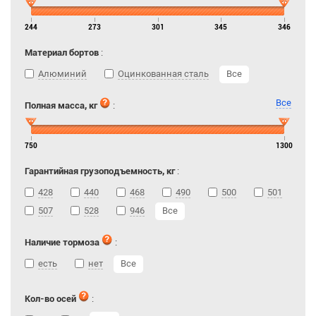
244
273
301
345
346
Материал бортов
:
Алюминий
Оцинкованная сталь
Все
Все
Полная масса, кг
:
750
1300
Гарантийная грузоподъемность, кг
:
428
440
468
490
500
501
507
528
946
Все
Наличие тормоза
:
есть
нет
Все
Кол-во осей
: