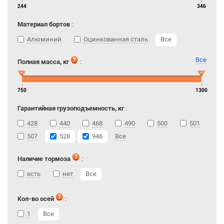
244
346
Материал бортов
:
Алюминий
Оцинкованная сталь
Все
Все
Полная масса, кг
:
750
1300
Гарантийная грузоподъемность, кг
:
428
440
468
490
500
501
507
528
946
Все
Наличие тормоза
:
есть
нет
Все
Кол-во осей
:
1
Все