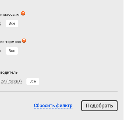
я масса, кг
:
0
Все
ие тормоза
:
т
Все
зводитель
:
СА (Россия)
Все
Сбросить фильтр