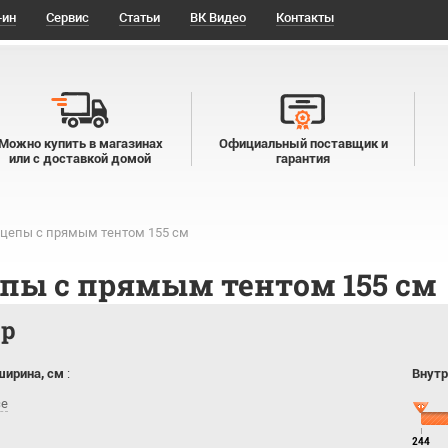
-ин
Сервис
Статьи
ВК Видео
Контакты
Можно купить в магазинах
Официальный поставщик и
или с доставкой домой
гарантия
цепы с прямым тентом 155 см
пы с прямым тентом 155 см
тр
ширина, см
:
Внутр
се
244