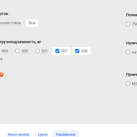
ртов
:
Полна
нная сталь
Все
75
 грузоподъемность, кг
:
Налич
490
500
501
507
528
не
се
Прои
:
МЗ
Умолчанию
Цене
Названию