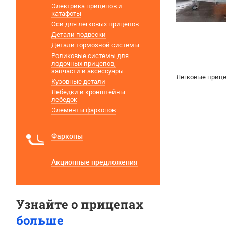
Электрика прицепов и
катафоты
Оси для легковых прицепов
Детали подвески
Детали тормозной системы
Роликовые системы для
лодочных прицепов,
запчасти и аксессуары
Легковые прице
Кузовные детали
Лебёдки и кронштейны
лебедок
Элементы фаркопов
Фаркопы
Акционные предложения
Узнайте о прицепах
больше