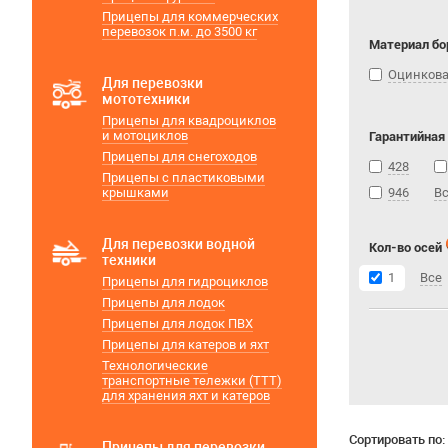
Прицепы для коммерческих
перевозок п.м. до 3500 кг
Материал бо
Оцинкова
Для перевозки
мототехники
Прицепы для квадроциклов
и мотоциклов
Гарантийная
Прицепы для снегоходов
428
Прицепы с пластиковыми
крышками
946
В
Для перевозки водной
Кол-во осей
техники
1
Все
Прицепы для гидроциклов
Прицепы для лодок
Прицепы для лодок ПВХ
Прицепы для катеров и яхт
Технологические
транспортные тележки (ТТТ)
для хранения яхт и катеров
Сортировать по:
Прицепы для перевозки