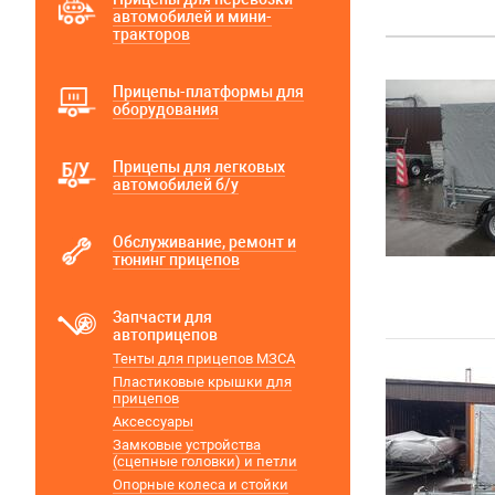
автомобилей и мини-
тракторов
Прицепы-платформы для
оборудования
Прицепы для легковых
автомобилей б/у
Обслуживание, ремонт и
тюнинг прицепов
Запчасти для
автоприцепов
Тенты для прицепов МЗСА
Пластиковые крышки для
прицепов
Аксессуары
Замковые устройства
(сцепные головки) и петли
Опорные колеса и стойки