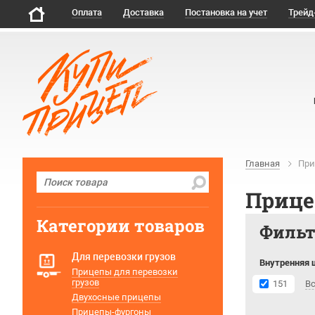
Оплата
Доставка
Постановка на учет
Трейд
Главная
При
Прице
Категории товаров
Филь
Для перевозки грузов
Внутренняя 
Прицепы для перевозки
грузов
151
В
Двухосные прицепы
Прицепы-фургоны