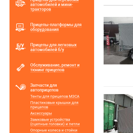
автомобилей и мини-
тракторов
Прицепы-платформы для
оборудования
Прицепы для легковых
автомобилей б/у
Обслуживание, ремонт и
тюнинг прицепов
Запчасти для
автоприцепов
Тенты для прицепов МЗСА
Пластиковые крышки для
прицепов
Аксессуары
Замковые устройства
(сцепные головки) и петли
Опорные колеса и стойки