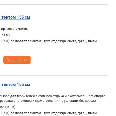
 тентом 155 см
 пр. мототехники.
1,51 м)
5 см) позволяет защитить груз от дождя, снега, грязи, пыли,
В сравнение
 тентом 155 см
выбор для любителей активного отдыха и экстремального спорта.
евозки снегоходов и пр.мототехники в условиях бездорожья.
45×1,51 м)
5 см) позволяет защитить груз от дождя, снега, грязи, пыли,