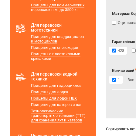
Прицепы для коммерческих
перевозок п.м. до 3500 кг
Материал бо
Оцинкова
Для перевозки
мототехники
Прицепы для квадроциклов
и мотоциклов
Гарантийная
Прицепы для снегоходов
428
Прицепы с пластиковыми
крышками
Кол-во осей
Для перевозки водной
техники
1
Все
Прицепы для гидроциклов
Прицепы для лодок
Прицепы для лодок ПВХ
Прицепы для катеров и яхт
Технологические
транспортные тележки (ТТТ)
для хранения яхт и катеров
Сортировать по:
Прицепы для перевозки