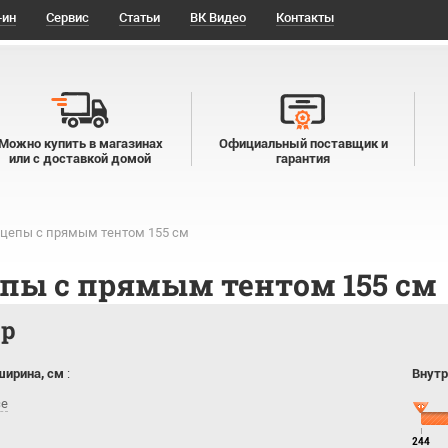
-ин
Сервис
Статьи
ВК Видео
Контакты
Можно купить в магазинах
Официальный поставщик и
или с доставкой домой
гарантия
цепы с прямым тентом 155 см
пы с прямым тентом 155 см
тр
ширина, см
:
Внутр
се
244