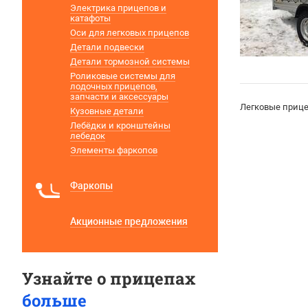
Электрика прицепов и
катафоты
Оси для легковых прицепов
Детали подвески
Детали тормозной системы
Роликовые системы для
лодочных прицепов,
запчасти и аксессуары
Легковые прице
Кузовные детали
Лебёдки и кронштейны
лебедок
Элементы фаркопов
Фаркопы
Акционные предложения
Узнайте о прицепах
больше