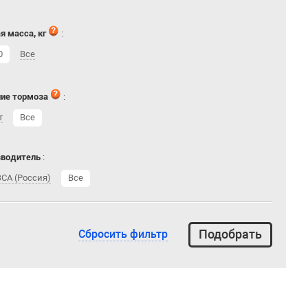
я масса, кг
:
0
Все
ие тормоза
:
т
Все
зводитель
:
СА (Россия)
Все
Сбросить фильтр