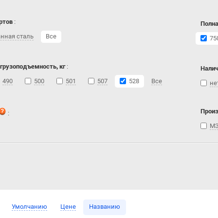
ртов
:
Полна
нная сталь
Все
75
 грузоподъемность, кг
:
Налич
490
500
501
507
528
Все
не
Прои
:
МЗ
Умолчанию
Цене
Названию