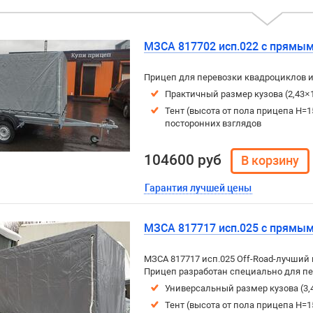
МЗСА 817702 исп.022 с прямым
Прицеп для перевозки квадроциклов и
Практичный размер кузова (2,43×
Тент (высота от пола прицепа H=15
посторонних взглядов
104600 руб
Гарантия лучшей цены
МЗСА 817717 исп.025 с прямым
МЗСА 817717 исп.025 Off-Road-лучший 
Прицеп разработан специально для пер
Универсальный размер кузова (3,
Тент (высота от пола прицепа H=15