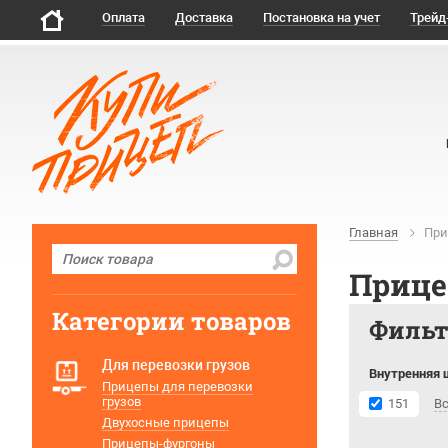
Оплата
Доставка
Постановка на учет
Трейд
Главная
При
Прице
Категории товаров
Филь
Для перевозки грузов
Внутренняя 
Прицепы для перевозки
грузов
151
В
Двухосные прицепы
Прицепы-фургоны