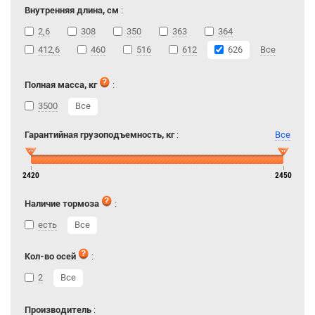
Внутренняя длина, см
:
2,6
308
350
363
364
412,6
460
516
612
626
Все
Полная масса, кг
:
3500
Все
Гарантийная грузоподъемность, кг
:
Все
2420
2450
Наличие тормоза
:
есть
Все
Кол-во осей
:
2
Все
Производитель
: