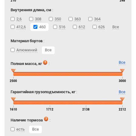
210
248
Внутренняя длина, см
:
2,6
308
350
363
364
412,6
460
516
612
626
Все
Материал бортов
:
Алюминий
Все
Все
Полная масса, кг
:
2500
3000
Гарантийная грузоподъемность, кг
:
Все
1610
1712
2138
2212
Наличие тормоза
:
есть
Все