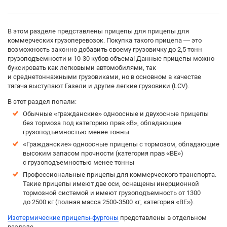
В этом разделе представлены прицепы для прицепы для
коммерческих грузоперевозок. Покупка такого прицепа — это
возможность законно добавить своему грузовичку до 2,5 тонн
грузоподъемности и 10-30 кубов объема! Данные прицепы можно
буксировать как легковыми автомобилями, так
и среднетоннажными грузовиками, но в основном в качестве
тягача выступают Газели и другие легкие грузовики (LCV).
В этот раздел попали:
Обычные «гражданские» одноосные и двухосные прицепы
без тормоза под категорию прав «B», обладающие
грузоподъемностью менее тонны
«Гражданские» одноосные прицепы с тормозом, обладающие
высоким запасом прочности (категория прав «BE»)
с грузоподъемностью менее тонны
Профессиональные прицепы для коммерческого транспорта.
Такие прицепы имеют две оси, оснащены инерционной
тормозной системой и имеют грузоподъемность от 1300
до 2500 кг (полная масса 2500-3500 кг, категория «BE»).
Изотермические прицепы-фургоны
представлены в отдельном
разделе.