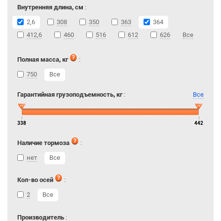
Внутренняя длина, см
:
2,6
308
350
363
364
412,6
460
516
612
626
Все
Полная масса, кг
:
750
Все
Гарантийная грузоподъемность, кг
:
Все
338
442
Наличие тормоза
:
нет
Все
Кол-во осей
:
2
Все
Производитель
: