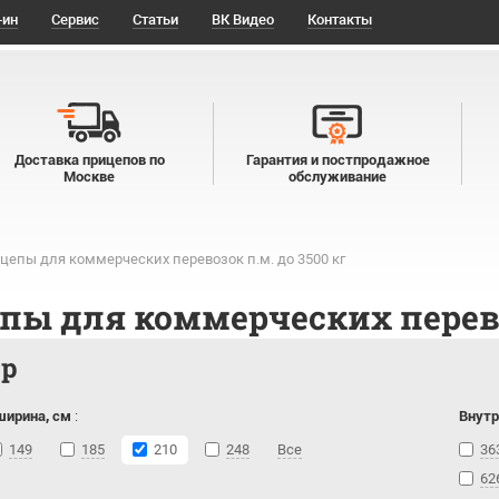
-ин
Сервис
Статьи
ВК Видео
Контакты
Доставка прицепов по
Гарантия и постпродажное
Москве
обслуживание
цепы для коммерческих перевозок п.м. до 3500 кг
пы для коммерческих перевоз
тр
ширина, см
:
Внутр
149
185
210
248
Все
36
62