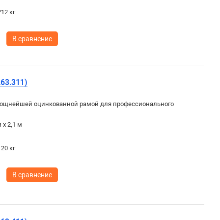
12 кг
В сравнение
63.311)
ощнейшей оцинкованной рамой для профессионального
 х 2,1 м
20 кг
В сравнение