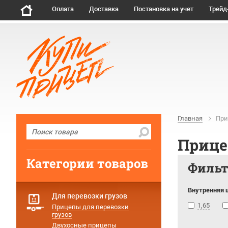
Оплата
Доставка
Постановка на учет
Трейд
Главная
При
Прице
Категории товаров
Филь
Внутренняя 
Для перевозки грузов
1,65
Прицепы для перевозки
грузов
Двухосные прицепы