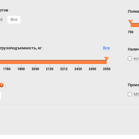
ртов
:
Полна
ий
Все
750
 грузоподъемность, кг
:
Все
Налич
ес
1760
1800
2030
2120
2212
2420
2450
2550
Прои
:
МЗ