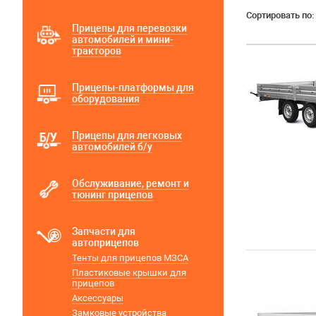
Сортировать по:
Прицепы для перевозки
автомобилей и мини-
тракторов
Прицепы-платформы для
оборудования
Прицепы для легковых
автомобилей б/у
Обслуживание, ремонт и
тюнинг прицепов
Запчасти для
автоприцепов
Тенты для прицепов МЗСА
Пластиковые крышки для
прицепов
Аксессуары
Замковые устройства