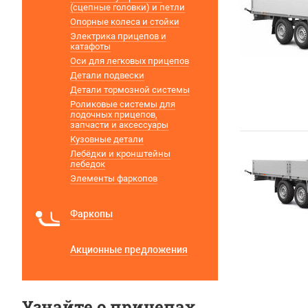
(сцепные головки) и петли
Опорные колеса и стойки
Электрика прицепов и
катафоты
Оси для легковых прицепов
Детали подвески
Детали тормозной системы
Роликовые системы для
лодочных прицепов,
запчасти и аксессуары
Кузовные детали
Лебёдки и кронштейны
лебедок
Элементы фаркопов
Фаркопы
Акционные предложения
Узнайте о прицепах