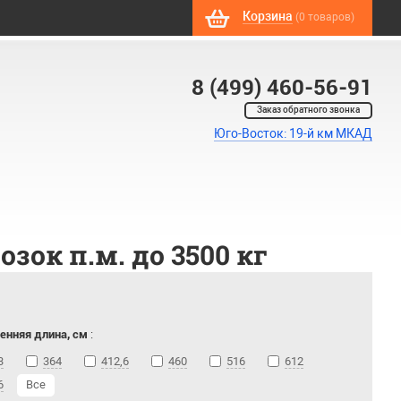
Корзина
(0 товаров)
8 (499) 460-56-91
Заказ обратного звонка
Юго-Восток: 19-й км МКАД
ок п.м. до 3500 кг
енняя длина, см
:
3
364
412,6
460
516
612
6
Все