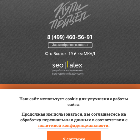
8 (499) 460-56-91
Заказ обратного звонка
Юго-Восток: 19-й км МКАД
Оплата
Трейд-ин
ВК Видео
Наш сайт использует cookie для улучшения работы
Доставка
Сервис
Контакты
сайта.
Постановка на учет
Статьи
Продолжая им пользоваться, вы соглашаетесь на
обработку персональных данных в соответствии с
© 2012—2026 «Купи прицеп»™ (
ООО «Авангард»
, ИНН 9723035587)
политикой конфиденциальности
.
Я согласен