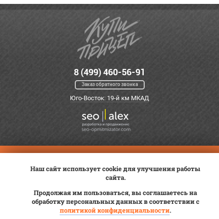
8 (499) 460-56-91
Заказ обратного звонка
Юго-Восток: 19-й км МКАД
Оплата
Трейд-ин
ВК Видео
Наш сайт использует cookie для улучшения работы
Доставка
Сервис
Контакты
сайта.
Постановка на учет
Статьи
Продолжая им пользоваться, вы соглашаетесь на
обработку персональных данных в соответствии с
© 2012—2026 «Купи прицеп»™ (
ООО «Авангард»
, ИНН 9723035587)
политикой конфиденциальности
.