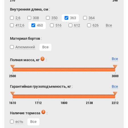
210
248
Внутренняя длина, см
:
2,6
308
350
363
364
412,6
460
516
612
626
Все
Материал бортов
:
Алюминий
Все
Все
Полная масса, кг
:
2500
3000
Гарантийная грузоподъемность, кг
:
Все
1610
1712
1800
2138
2212
Наличие тормоза
:
есть
Все