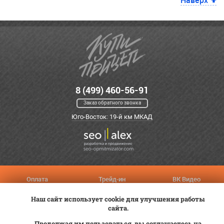
Наверх
8 (499) 460-56-91
Заказ обратного звонка
Юго-Восток: 19-й км МКАД
Оплата
Трейд-ин
ВК Видео
Доставка
Сервис
Контакты
Наш сайт использует cookie для улучшения работы
Постановка на учет
Статьи
сайта.
Продолжая им пользоваться, вы соглашаетесь на