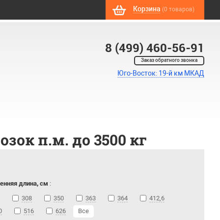
Корзина
(0 товаров)
8 (499) 460-56-91
Заказ обратного звонка
Юго-Восток: 19-й км МКАД
ок п.м. до 3500 кг
енняя длина, см
:
308
350
363
364
412,6
0
516
626
Все