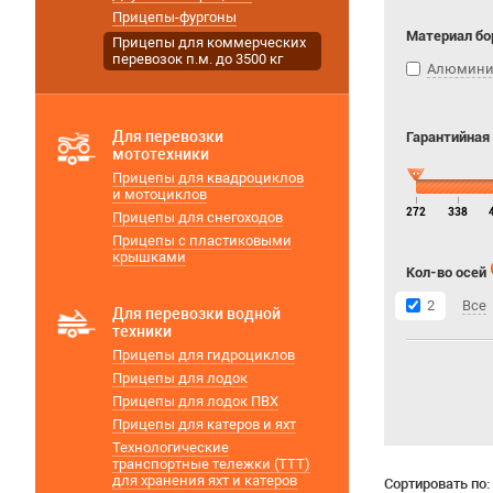
Прицепы-фургоны
Материал бо
Прицепы для коммерческих
перевозок п.м. до 3500 кг
Алюмин
Для перевозки
Гарантийная
мототехники
Прицепы для квадроциклов
и мотоциклов
272
338
Прицепы для снегоходов
Прицепы с пластиковыми
крышками
Кол-во осей
2
Все
Для перевозки водной
техники
Прицепы для гидроциклов
Прицепы для лодок
Прицепы для лодок ПВХ
Прицепы для катеров и яхт
Технологические
транспортные тележки (ТТТ)
для хранения яхт и катеров
Сортировать по: