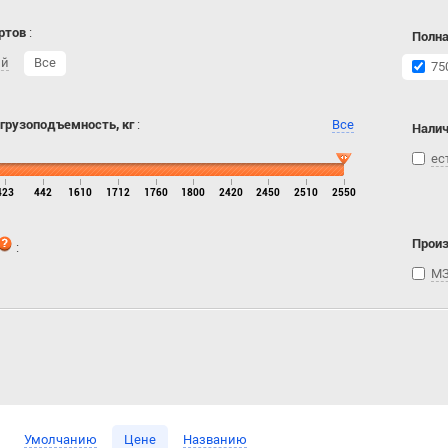
ртов
:
Полна
ий
Все
75
 грузоподъемность, кг
:
Все
Налич
ес
423
442
1610
1712
1760
1800
2420
2450
2510
2550
Прои
:
МЗ
Умолчанию
Цене
Названию