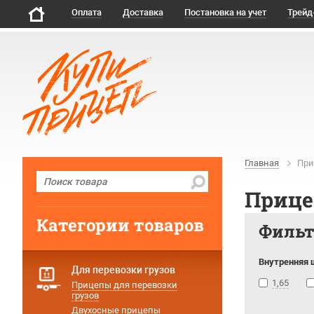
Оплата
Доставка
Постановка на учет
Трейд
Главная
При
Прице
Категории товаров
Филь
Внутренняя 
Для перевозки грузов
1,65
Прицепы для перевозки
грузов
Двухосные прицепы