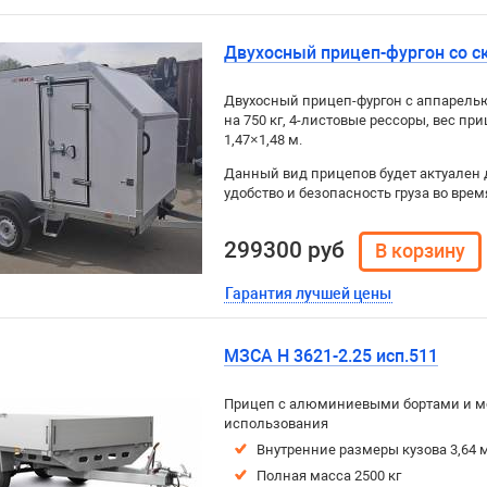
Двухосный прицеп-фургон со с
Двухосный прицеп-фургон с аппарелью 
на 750 кг, 4-листовые рессоры, вес при
1,47×1,48 м.
Данный вид прицепов будет актуален 
удобство и безопасность груза во врем
299300 руб
Гарантия лучшей цены
МЗСА H 3621-2.25 исп.511
Прицеп с алюминиевыми бортами и м
использования
Внутренние размеры кузова 3,64 м
Полная масса 2500 кг