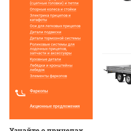
(сцепные головки) и петли
Опорные колеса и стойки
Электрика прицепов и
катафоты
Оси для легковых прицепов
Детали подвески
Детали тормозной системы
Роликовые системы для
лодочных прицепов,
запчасти и аксессуары
Кузовные детали
Лебёдки и кронштейны
лебедок
Элементы фаркопов
Фаркопы
Акционные предложения
Узнайте о прицепах