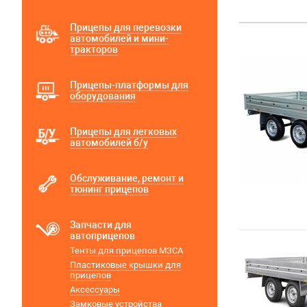
Прицепы для перевозки
автомобилей и мини-
тракторов
Прицепы-платформы для
оборудования
Прицепы для легковых
автомобилей б/у
Обслуживание, ремонт и
тюнинг прицепов
Запчасти для
автоприцепов
Тенты для прицепов МЗСА
Пластиковые крышки для
прицепов
Аксессуары
Замковые устройства