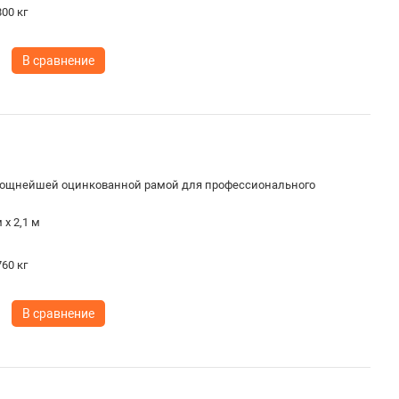
00 кг
В сравнение
ощнейшей оцинкованной рамой для профессионального
 х 2,1 м
60 кг
В сравнение