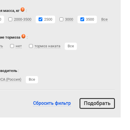
я масса, кг
:
0
2000-3500
2500
3000
3500
Все
ие тормоза
:
ть
нет
тормоз наката
Все
зводитель
:
СА (Россия)
Все
Сбросить фильтр