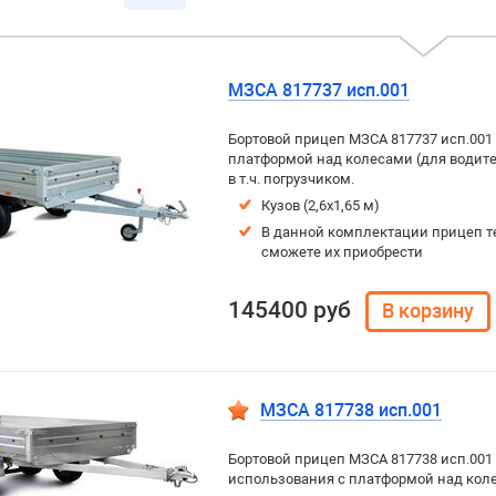
МЗСА 817737 исп.001
Бортовой прицеп МЗСА 817737 исп.001
платформой над колесами (для водителе
в т.ч. погрузчиком.
Кузов (2,6х1,65 м)
В данной комплектации прицеп т
сможете их приобрести
145400 руб
МЗСА 817738 исп.001
Бортовой прицеп МЗСА 817738 исп.001
использования с платформой над колес