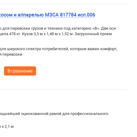
косом и аппарелью МЗСА 817784 исп.006
для перевозки грузов и техники под категорию «B». Две оси
цепа 478 кг. Кузов
3,5 м x 1,48 м x 1,52 м. Загрузочный проем
для широкого спектра потребителей, которым важен комфорт,
я перевозки.
В сравнение
ощнейшей оцинкованной рамой для профессионального
 х 2,1 м