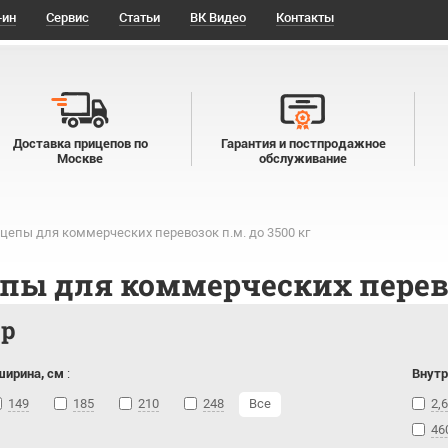
-ин
Сервис
Статьи
ВК Видео
Контакты
Доставка прицепов по
Гарантия и постпродажное
Москве
обслуживание
цепы для коммерческих перевозок п.м. до 3500 кг
пы для коммерческих перевоз
тр
ширина, см
:
Внутр
149
185
210
248
Все
2,6
46