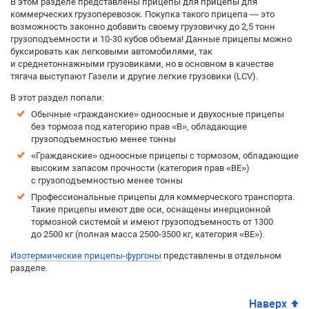
В этом разделе представлены прицепы для прицепы для
коммерческих грузоперевозок. Покупка такого прицепа — это
возможность законно добавить своему грузовичку до 2,5 тонн
грузоподъемности и 10-30 кубов объема! Данные прицепы можно
буксировать как легковыми автомобилями, так
и среднетоннажными грузовиками, но в основном в качестве
тягача выступают Газели и другие легкие грузовики (LCV).
В этот раздел попали:
Обычные «гражданские» одноосные и двухосные прицепы
без тормоза под категорию прав «B», обладающие
грузоподъемностью менее тонны
«Гражданские» одноосные прицепы с тормозом, обладающие
высоким запасом прочности (категория прав «BE»)
с грузоподъемностью менее тонны
Профессиональные прицепы для коммерческого транспорта.
Такие прицепы имеют две оси, оснащены инерционной
тормозной системой и имеют грузоподъемность от 1300
до 2500 кг (полная масса 2500-3500 кг, категория «BE»).
Изотермические прицепы-фургоны
представлены в отдельном
разделе.
Наверх