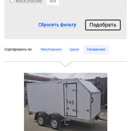
МЗСА (Россия)
Все
Сбросить фильтр
Сортировать по:
Умолчанию
Цене
Названию