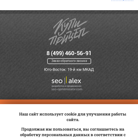
8 (499) 460-56-91
Заказ обратного звонка
Юго-Восток: 19-й км МКАД
Оплата
Трейд-ин
ВК Видео
Наш сайт использует cookie для улучшения работы
Доставка
Сервис
Контакты
сайта.
Постановка на учет
Статьи
Продолжая им пользоваться, вы соглашаетесь на
обработку персональных данных в соответствии с
© 2012—2026 «Купи прицеп»™ (
ООО «Авангард»
, ИНН 9723035587)