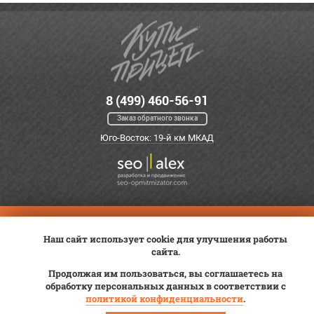
8 (499) 460-56-91
Заказ обратного звонка
Юго-Восток: 19-й км МКАД
Оплата
Трейд-ин
ВК Видео
Наш сайт использует cookie для улучшения работы
Доставка
Сервис
Контакты
сайта.
Постановка на учет
Статьи
Продолжая им пользоваться, вы соглашаетесь на
обработку персональных данных в соответствии с
© 2012—2026 «Купи прицеп»™ (
ООО «Авангард»
, ИНН 9723035587)
политикой конфиденциальности
.