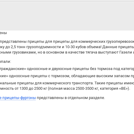
дены
 представлены прицепы для прицепы для коммерческих грузоперевозок
чку до 2,5 тонн грузоподъемности и 10-30 кубов объема! Данные прице
ыми грузовиками, но в основном в качестве тягача выступают Газели и 
опали:
гражданские» одноосные и двухосные прицепы без тормоза под катег
кие» одноосные прицепы с тормозом, обладающие высоким запасом про
нальные прицепы для коммерческого транспорта. Такие прицепы имею
мность от 1300 до 2500 кг (полная масса 2500-3500 кг, категория «BE»).
е прицепы-фургоны
представлены в отдельном разделе.