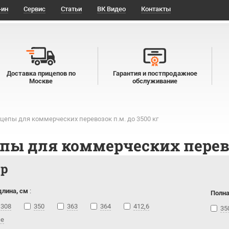
-ин
Сервис
Статьи
ВК Видео
Контакты
Доставка прицепов по
Гарантия и постпродажное
Москве
обслуживание
цепы для коммерческих перевозок п.м. до 3500 кг
пы для коммерческих перевоз
тр
длина, см
:
Полна
308
350
363
364
412,6
35
се