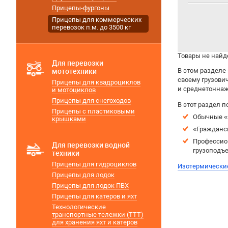
Прицепы-фургоны
Прицепы для коммерческих
перевозок п.м. до 3500 кг
Товары не най
Для перевозки
В этом разделе
мототехники
своему грузови
Прицепы для квадроциклов
и среднетоннажн
и мотоциклов
Прицепы для снегоходов
В этот раздел п
Прицепы с пластиковыми
Обычные «
крышками
«Гражданс
Профессио
Для перевозки водной
грузоподъе
техники
Прицепы для гидроциклов
Изотермически
Прицепы для лодок
Прицепы для лодок ПВХ
Прицепы для катеров и яхт
Технологические
транспортные тележки (ТТТ)
для хранения яхт и катеров