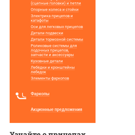
(сцепные головки) и петли
Опорные колеса и стойки
Электрика прицепов и
катафоты
Оси для легковых прицепов
Детали подвески
Детали тормозной системы
Роликовые системы для
лодочных прицепов,
запчасти и аксессуары
Кузовные детали
Лебёдки и кронштейны
лебедок
Элементы фаркопов
Фаркопы
Акционные предложения
Узнайте о прицепах