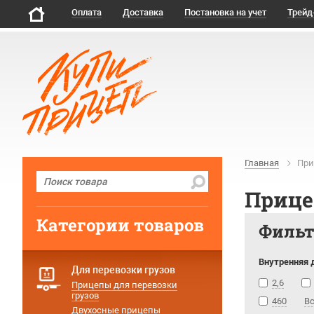
Оплата
Доставка
Постановка на учет
Трейд
Главная
При
Прице
Категории товаров
Филь
Внутренняя 
Для перевозки грузов
2,6
Прицепы для перевозки
грузов
460
В
Двухосные прицепы