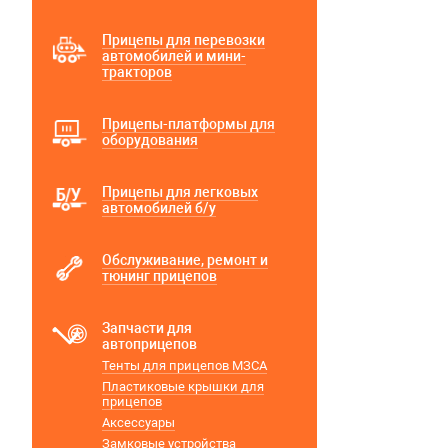
Прицепы для перевозки
автомобилей и мини-
тракторов
Прицепы-платформы для
оборудования
Прицепы для легковых
автомобилей б/у
Обслуживание, ремонт и
тюнинг прицепов
Запчасти для
автоприцепов
Тенты для прицепов МЗСА
Пластиковые крышки для
прицепов
Аксессуары
Замковые устройства